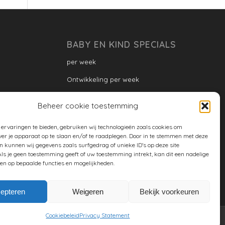
BABY EN KIND SPECIALS
per week
Ontwikkeling per week
Ontwikkeling dreumes: per maand
Beheer cookie toestemming
Ontwikkeling peuter: per maand
ervaringen te bieden, gebruiken wij technologieën zoals cookies om
Ontwikkeling per maand
ver je apparaat op te slaan en/of te raadplegen. Door in te stemmen met deze
n kunnen wij gegevens zoals surfgedrag of unieke ID's op deze site
ontwikkeling per jaar
ls je geen toestemming geeft of uw toestemming intrekt, kan dit een nadelige
en op bepaalde functies en mogelijkheden.
Cookiebeleid (EU)
epteren
Weigeren
Bekijk voorkeuren
Cookiebeleid
Privacy Statement