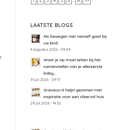
1
2
3
4
5
6
...
8
>>
LAATSTE BLOGS
Als bewegen niet vanzelf gaat bij
uw kind
4 augustus 2026 - 09:49
e
Waar je op moet letten bij het
samenstellen van je allereerste
baby...
31 juli 2026 - 09:17
Gracieus.nl helpt gezinnen met
inspiratie voor een sfeervol huis
29 juli 2026 - 14:32