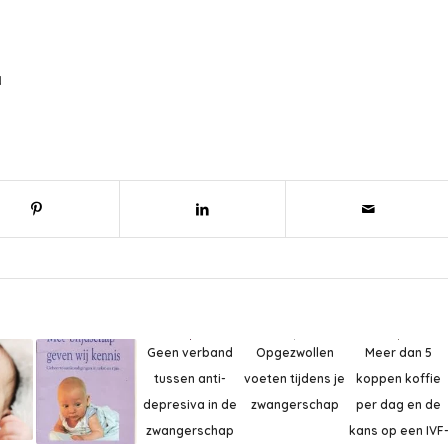
N
Geen verband
Meer dan 5
Opgezwollen
tussen anti-
koppen koffie
voeten tijdens je
depresiva in de
per dag en de
zwangerschap
zwangerschap
kans op een IVF