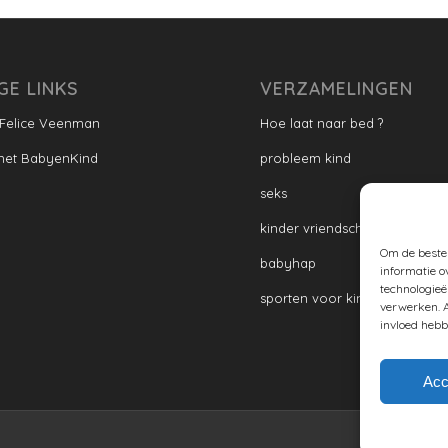
GE LINKS
VERZAMELINGEN
 Felice Veenman
Hoe laat naar bed ?
met BabyenKind
probleem kind
seks
kinder vriendschap
Om de beste 
babyhap
informatie o
technologieë
sporten voor kinderen
verwerken. A
invloed hebb
Acc