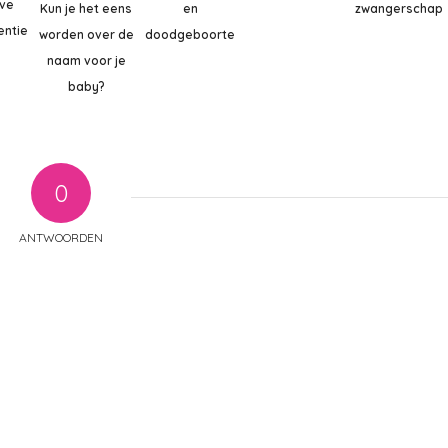
ve
Kun je het eens
en
zwangerschap
entie
worden over de
doodgeboorte
naam voor je
baby?
0
ANTWOORDEN