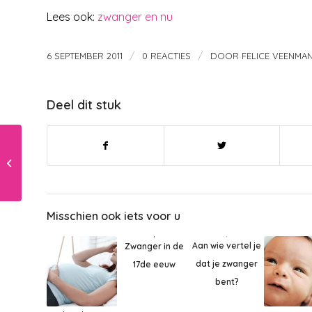
Lees ook:
zwanger en nu
/
/
6 SEPTEMBER 2011
0 REACTIES
DOOR
FELICE VEENMA
Deel dit stuk
Veiligheid in de rest
van je huis
Misschien ook iets voor u
Aan wie vertel je
Zwanger in de
dat je zwanger
17de eeuw
bent?