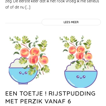
zeg. De eerste keer dat ik het rook vroeg ik me serieus
af of dit nu […]
LEES MEER
EEN TOETJE ! RIJSTPUDDING
MET PERZIK VANAF 6