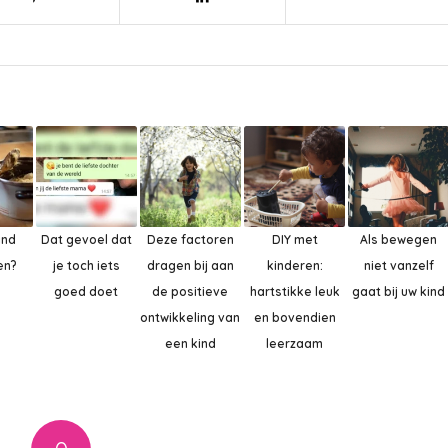
ind
Dat gevoel dat
Deze factoren
DIY met
Als bewegen
en?
je toch iets
dragen bij aan
kinderen:
niet vanzelf
goed doet
de positieve
hartstikke leuk
gaat bij uw kind
ontwikkeling van
en bovendien
een kind
leerzaam