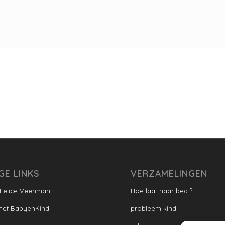
GE LINKS
VERZAMELINGEN
 Felice Veenman
Hoe laat naar bed ?
met BabyenKind
probleem kind