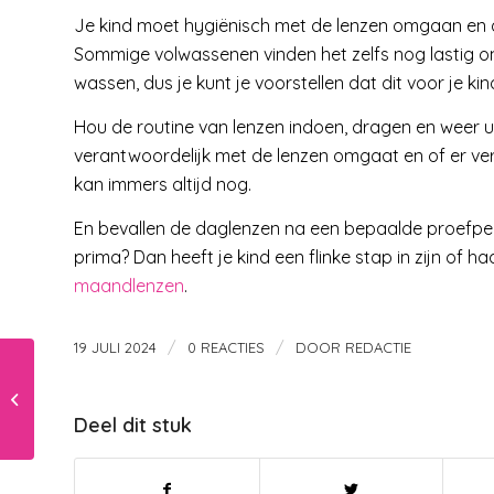
Je kind moet hygiënisch met de lenzen omgaan en dat
Sommige volwassenen vinden het zelfs nog lastig o
wassen, dus je kunt je voorstellen dat dit voor je ki
Hou de routine van lenzen indoen, dragen en weer 
verantwoordelijk met de lenzen omgaat en of er ver
kan immers altijd nog.
En bevallen de daglenzen na een bepaalde proefper
prima? Dan heeft je kind een flinke stap in zijn of
maandlenzen
.
/
/
19 JULI 2024
0 REACTIES
DOOR
REDACTIE
Zo kun je jouw dier
lekker verwennen en
de perfecte
Deel dit stuk
leefomgeving bieden!