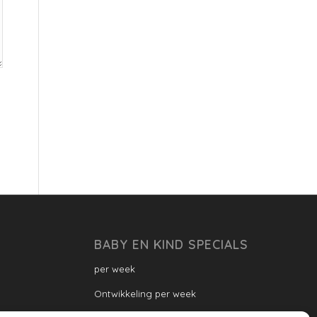
BABY EN KIND SPECIALS
per week
Ontwikkeling per week