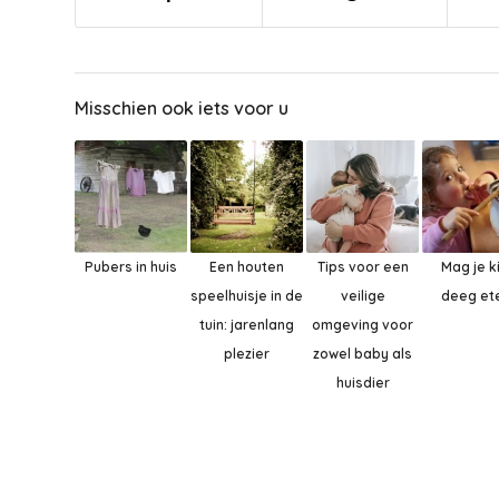
Misschien ook iets voor u
Pubers in huis
Een houten
Tips voor een
Mag je k
speelhuisje in de
veilige
deeg et
tuin: jarenlang
omgeving voor
plezier
zowel baby als
huisdier