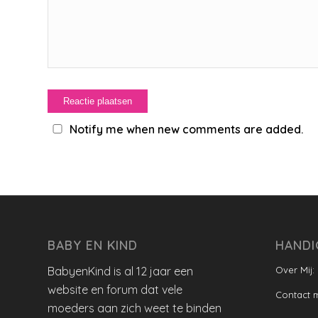
Notify me when new comments are added.
BABY EN KIND
HANDI
BabyenKind is al 12 jaar een
Over Mij:
website en forum dat vele
Contact 
moeders aan zich weet te binden