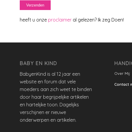
heeft u onze
proclaimer
al gelezen? Ik zeg Doen!
BABY EN KIND
HANDI
BabyenKind is al 12 jaar een
Over Mij:
website en forum dat vele
Contact 
moeders aan zich weet te binden
door haar begrijpelijke artikelen
en hartelijke toon. Dagelijks
verschijnen er nieuwe
onderwerpen en artikelen.