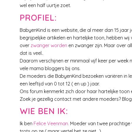
wel een half uurtje zoet.
PROFIEL:
BabyenKind is een website, die al meer dan 15 jaar
begrijpelijke artikelen en hartelijke toon, hebben wi
over
zwanger worden
en zwanger zijn. Maar over al
dat is veel..
Daarom verschijnen er minimaal vijf keer per week
vele mama bloggers bij ons.
De moeders die BabyenKind bezoeken variëren in leef
een leeftijd van 0 tot 12 ( en up ) jaar.
Ons forum kenmerkt zich door haar hartelijke toon 
Zoek je gezellig contact met andere moeders? Blog dan
WIE BEN IK:
Ik ben
Felice Veenman.
Moeder van twee prachtige vo
trots op ze ( maar vertel het ze niet ..)