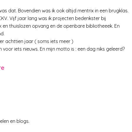
as dat. Bovendien was ik ook altijd mentrix in een brugklas.
V. Vijf jaar lang was ik projecten bedenkster bij
k en thuislozen opvang en de openbare bibliotheeek. En
d.
er achttien jaar ( soms iets meer )
n voor iets nieuws. En mijn motto is : een dag niks geleerd?
re
kelen en blogs.