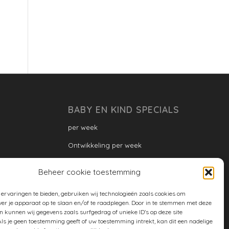
BABY EN KIND SPECIALS
per week
Ontwikkeling per week
Ontwikkeling dreumes: per maand
Beheer cookie toestemming
Ontwikkeling peuter: per maand
ervaringen te bieden, gebruiken wij technologieën zoals cookies om
Ontwikkeling per maand
ver je apparaat op te slaan en/of te raadplegen. Door in te stemmen met deze
n kunnen wij gegevens zoals surfgedrag of unieke ID's op deze site
ontwikkeling per jaar
ls je geen toestemming geeft of uw toestemming intrekt, kan dit een nadelige