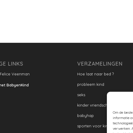
GE LINKS
VERZAMELINGEN
 Felice Veenman
Hoe laat naar bed ?
probleem kind
met BabyenKind
seks
kinder vriendschap
Om de beste 
babyhap
informatie o
technologieë
sporten voor kinderen
verwerken. A