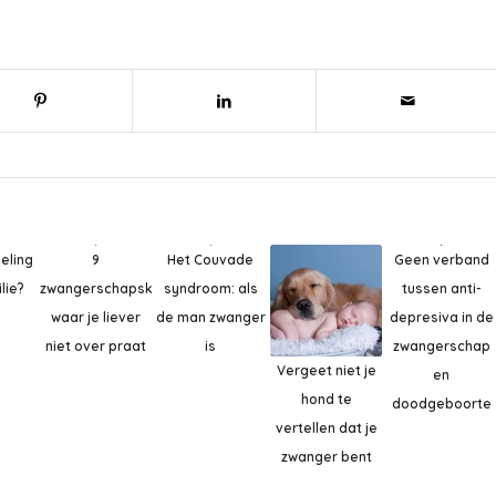
eeling
Het Couvade
9
Geen verband
lie?
syndroom: als
zwangerschapskwaaltjes
tussen anti-
de man zwanger
waar je liever
depresiva in de
is
niet over praat
zwangerschap
Vergeet niet je
en
hond te
doodgeboorte
vertellen dat je
zwanger bent