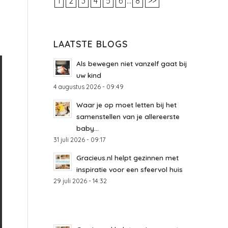
1
2
3
4
5
6
...
8
>>
LAATSTE BLOGS
Als bewegen niet vanzelf gaat bij
uw kind
4 augustus 2026 - 09:49
Waar je op moet letten bij het
samenstellen van je allereerste
baby...
31 juli 2026 - 09:17
Gracieus.nl helpt gezinnen met
inspiratie voor een sfeervol huis
29 juli 2026 - 14:32