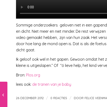
Sommige onderzoekers geloven niet in een gapend
en dicht. Niet meer en niet minder. De rest verwijzen
video gemaakt hebben, zijn van hun zaak. Het versc
door hoe lang de mond open is. Dat is als de foe
dicht gaat.
Ik geloof ook wel in het gapen. Gewoon omdat het zo
kleine is uitgeslapen.” Of “ó lieve help, het kind vervee
Bron:
Plos.org
lees ook:
de tranen van je baby
ons huwelijk met veel
kinderen
/
/
26 DECEMBER 2012
0 REACTIES
DOOR
FELICE VEENM