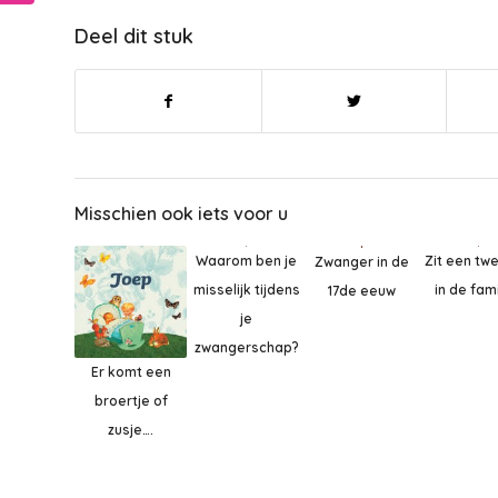
Deel dit stuk
Misschien ook iets voor u
Waarom ben je
Zit een tw
Zwanger in de
misselijk tijdens
in de fami
17de eeuw
je
zwangerschap?
Er komt een
broertje of
zusje….