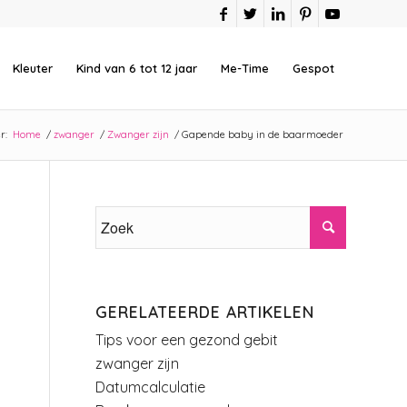
Kleuter
Kind van 6 tot 12 jaar
Me-Time
Gespot
r:
Home
/
zwanger
/
Zwanger zijn
/
Gapende baby in de baarmoeder
GERELATEERDE ARTIKELEN
Tips voor een gezond gebit
zwanger zijn
Datumcalculatie