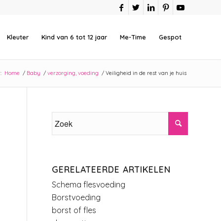
Kleuter
Kind van 6 tot 12 jaar
Me-Time
Gespot
:
Home
/
Baby
/
verzorging, voeding
/
Veiligheid in de rest van je huis
GERELATEERDE ARTIKELEN
Schema flesvoeding
Borstvoeding
borst of fles