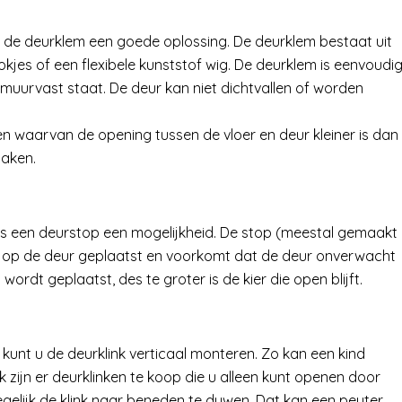
 is de deurklem een goede oplossing. De deurklem bestaat uit
kjes of een flexibele kunststof wig. De deurklem is eenvoudi
uurvast staat. De deur kan niet dichtvallen of worden
n waarvan de opening tussen de vloer en deur kleiner is dan
zaken.
, is een deurstop een mogelijkheid. De stop (meestal gemaakt
t op de deur geplaatst en voorkomt dat de deur onverwacht
wordt geplaatst, des te groter is de kier die open blijft.
g, kunt u de deurklink verticaal monteren. Zo kan een kind
k zijn er deurklinken te koop die u alleen kunt openen door
egelijk de klink naar beneden te duwen. Dat kan een peuter