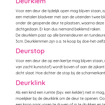
Deurklem
Voor een deur die tijdelijk open mag blijven staan,
een metalen bladveer met aan de uiteinden twee blo
onder de geopende deur te plaatsen, waarna deze m
dichtgedaan. Er kan dus niemand beklemd raken.
De deurklem past op alle binnendeuren en tuindeure
3cm. Deurklemmen zijn o.a. te koop bij doe-het-zelf
Deurstop
Voor een deur die op een kiertje mag blijven staan
van zacht kunststof) wordt boven of aan de zijkan
dicht slaat. Hoe dichter de stop bij de scharnierkant 
Deurklink
Als een kind een ruimte (bijv. een kelder) niet in ma
moeilijker bij de deurklink om de deur te openen. Oo
een knop naar voren te duwen of in te drukken en t