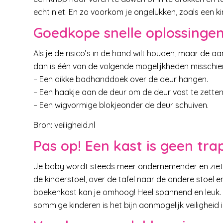
echt niet. En zo voorkom je ongelukken, zoals een k
Goedkope snelle oplossinge
Als je de risico’s in de hand wilt houden, maar de a
dan is één van de volgende mogelijkheden misschie
– Een dikke badhanddoek over de deur hangen.
– Een haakje aan de deur om de deur vast te zetten
– Een wigvormige blokjeonder de deur schuiven.
Bron: veiligheid.nl
Pas op! Een kast is geen tra
Je baby wordt steeds meer ondernemender en ziet all
de kinderstoel, over de tafel naar de andere stoel e
boekenkast kan je omhoog! Heel spannend en leuk. To
sommige kinderen is het bijn aonmogelijk veiligheid 