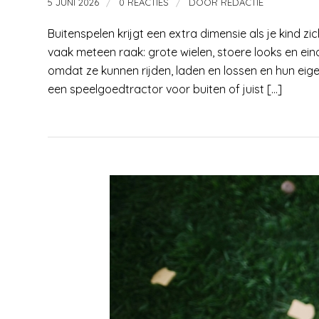
/
/
5 JUNI 2026
0 REACTIES
DOOR
REDACTIE
Buitenspelen krijgt een extra dimensie als je kind z
vaak meteen raak: grote wielen, stoere looks en einde
omdat ze kunnen rijden, laden en lossen en hun eig
een speelgoedtractor voor buiten of juist […]