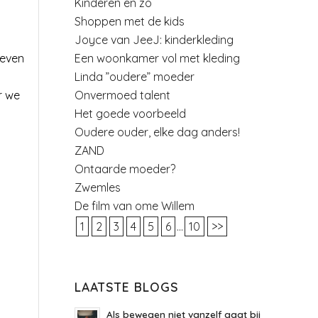
Kinderen en zo
Shoppen met de kids
Joyce van JeeJ: kinderkleding
Een woonkamer vol met kleding
 even
Linda ”oudere” moeder
Onvermoed talent
r we
Het goede voorbeeld
Oudere ouder, elke dag anders!
ZAND
Ontaarde moeder?
Zwemles
De film van ome Willem
1
2
3
4
5
6
...
10
>>
LAATSTE BLOGS
Als bewegen niet vanzelf gaat bij