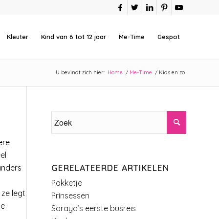
Kleuter
Kind van 6 tot 12 jaar
Me-Time
Gespot
U bevindt zich hier:
Home
/
Me-Time
/
Kids en zo
ere
el
GERELATEERDE ARTIKELEN
anders
Pakketje
ze legt
Prinsessen
de
Soraya’s eerste busreis