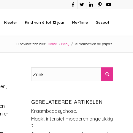
Kleuter
Kind van 6 tot 12 jaar
Me-Time
Gespot
U bevindt zich hier:
Home
/
Baby
/
De mama's en de papa's
en,
GERELATEERDE ARTIKELEN
een
Kraambedpsychose.
n er
Maakt intensief moederen ongelukkig
?