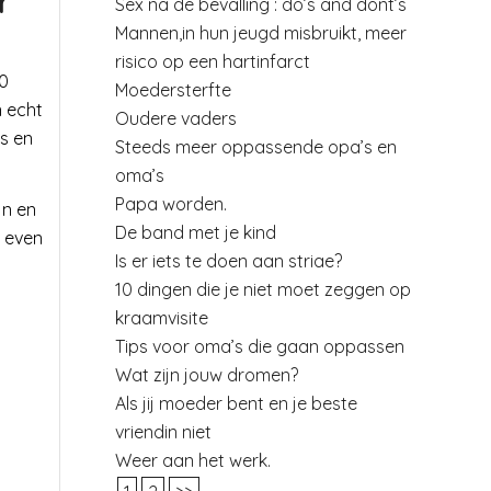
r
Sex na de bevalling : do’s and dont’s
Mannen,in hun jeugd misbruikt, meer
risico op een hartinfarct
10
Moedersterfte
n echt
Oudere vaders
s en
Steeds meer oppassende opa’s en
oma’s
Papa worden.
jn en
De band met je kind
r even
Is er iets te doen aan striae?
10 dingen die je niet moet zeggen op
kraamvisite
Tips voor oma’s die gaan oppassen
Wat zijn jouw dromen?
Als jij moeder bent en je beste
vriendin niet
Weer aan het werk.