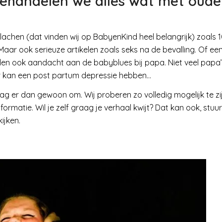
behandelen we alles wat met oude
 lachen (dat vinden wij op BabyenKind heel belangrijk) zoals 
Maar ook serieuze artikelen zoals seks na de bevalling. Of ee
den ook aandacht aan de babyblues bij papa. Niet veel papa’
r kan een post partum depressie hebben…
aag er dan gewoon om. Wij proberen zo volledig mogelijk te zi
ormatie. Wil je zelf graag je verhaal kwijt? Dat kan ook, stuu
ijken.