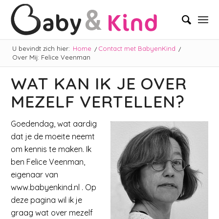
U bevindt zich hier:
Home
/
Contact met BabyenKind
/
Over Mij: Felice Veenman
WAT KAN IK JE OVER
MEZELF VERTELLEN?
Goedendag, wat aardig
dat je de moeite neemt
om kennis te maken. Ik
ben Felice Veenman,
eigenaar van
www.babyenkind.nl . Op
deze pagina wil ik je
graag wat over mezelf