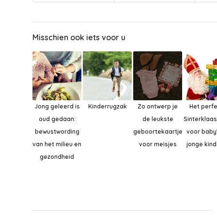
Misschien ook iets voor u
Jong geleerd is
Kinderrugzak
Zo ontwerp je
Het perf
oud gedaan:
de leukste
Sinterklaa
bewustwording
geboortekaartjes
voor baby
van het milieu en
voor meisjes
jonge kin
gezondheid