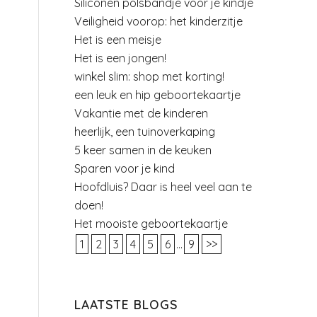
Siliconen polsbandje voor je kindje
Veiligheid voorop: het kinderzitje
Het is een meisje
Het is een jongen!
winkel slim: shop met korting!
een leuk en hip geboortekaartje
Vakantie met de kinderen
heerlijk, een tuinoverkaping
5 keer samen in de keuken
Sparen voor je kind
Hoofdluis? Daar is heel veel aan te
doen!
Het mooiste geboortekaartje
1
2
3
4
5
6
...
9
>>
LAATSTE BLOGS