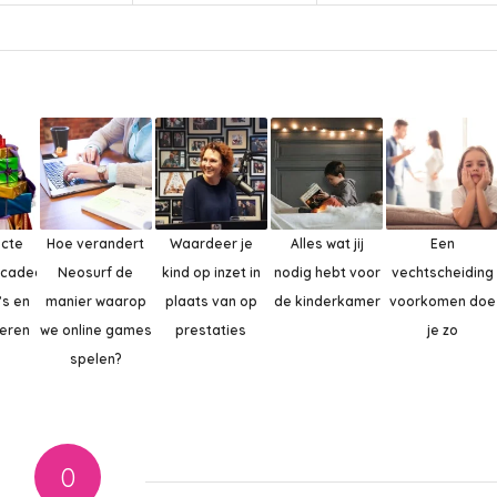
ecte
Hoe verandert
Waardeer je
Alles wat jij
Een
scadeau
Neosurf de
kind op inzet in
nodig hebt voor
vechtscheiding
’s en
manier waarop
plaats van op
de kinderkamer
voorkomen doe
deren
we online games
prestaties
je zo
spelen?
0