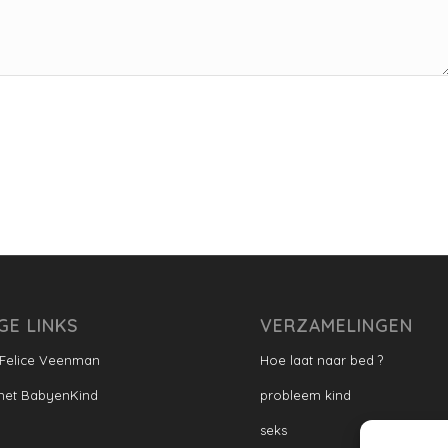
GE LINKS
VERZAMELINGEN
 Felice Veenman
Hoe laat naar bed ?
met BabyenKind
probleem kind
seks