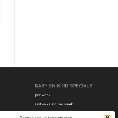
BABY EN KIND SPECIALS
per week
Ontwikkeling per week
Ontwikkeling dreumes: per maand
Beheer cookie toestemming