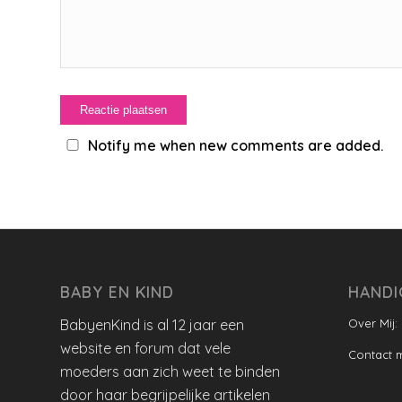
Notify me when new comments are added.
BABY EN KIND
HANDI
BabyenKind is al 12 jaar een
Over Mij:
website en forum dat vele
Contact 
moeders aan zich weet te binden
door haar begrijpelijke artikelen