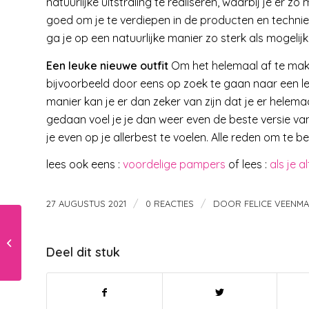
natuurlijke uitstraling te realiseren, waarbij je er zo 
goed om je te verdiepen in de producten en technieken
ga je op een natuurlijke manier zo sterk als mogelij
Een leuke nieuwe outfit
Om het helemaal af te make
bijvoorbeeld door eens op zoek te gaan naar een leu
manier kan je er dan zeker van zijn dat je er helema
gedaan voel je je dan weer even de beste versie van je
je even op je allerbest te voelen. Alle reden om te b
lees ook eens :
voordelige pampers
of lees :
als je al
/
/
27 AUGUSTUS 2021
0 REACTIES
DOOR
FELICE VEENM
De ontwikkeling van
je peuter 3 jaar bijna
Deel dit stuk
4, het laatste kwartaal