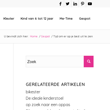
Kleuter
Kind van 6 tot 12 jaar
Me-Time
Gespot
U bevindt zich hier:
Home
/
Gespot
/
Tijd om er op je best uit te zien
GERELATEERDE ARTIKELEN
bikester
De ideale kinderstoel
op zoek naar een oppas