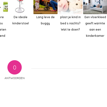
ere
De ideale
Lang leve de
plast je kind in
Een vloerkleed
ou
kinderstoel
buggy
bed s nachts?
geeft warmte
eten
Wat te doen?
aan een
lend
kinderkamer
0
ANTWOORDEN