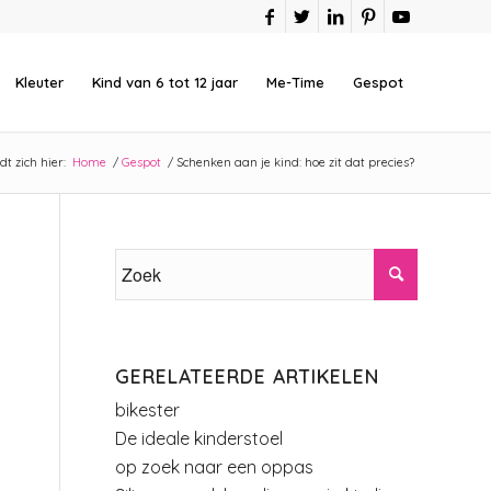
Kleuter
Kind van 6 tot 12 jaar
Me-Time
Gespot
t zich hier:
Home
/
Gespot
/
Schenken aan je kind: hoe zit dat precies?
GERELATEERDE ARTIKELEN
bikester
De ideale kinderstoel
op zoek naar een oppas