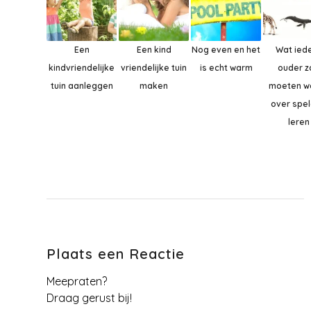
Een
Een kind
Nog even en het
Wat ied
kindvriendelijke
vriendelijke tuin
is echt warm
ouder z
tuin aanleggen
maken
moeten w
over spe
leren
Plaats een Reactie
Meepraten?
Draag gerust bij!