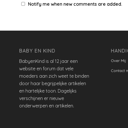
Notify me when new comments are added.
BABY EN KIND
HANDI
BabyenKind is al 12 jaar een
Over Mij:
website en forum dat vele
Contact 
moeders aan zich weet te binden
door haar begrijpelijke artikelen
en hartelijke toon. Dagelijks
verschijnen er nieuwe
onderwerpen en artikelen.