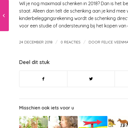
Wil je nog maximaal schenken in 2018? Dan is het bel
staat. Alleen dan telt de schenking aan je kind mee
December – een reis
kinderbeleggingsrekening wordt de schenking direc
langs de zintuigen
voor een studie of ondersteuning bij het kopen van
/
/
24 DECEMBER 2018
0 REACTIES
DOOR
FELICE VEENM
Deel dit stuk
Misschien ook iets voor u