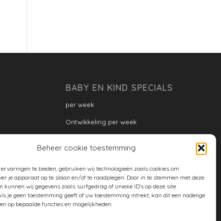
BABY EN KIND SPECIALS
per week
Ontwikkeling per week
Ontwikkeling dreumes: per maand
Beheer cookie toestemming
Ontwikkeling peuter: per maand
ervaringen te bieden, gebruiken wij technologieën zoals cookies om
Ontwikkeling per maand
ver je apparaat op te slaan en/of te raadplegen. Door in te stemmen met deze
n kunnen wij gegevens zoals surfgedrag of unieke ID's op deze site
ontwikkeling per jaar
ls je geen toestemming geeft of uw toestemming intrekt, kan dit een nadelige
en op bepaalde functies en mogelijkheden.
Cookiebeleid (EU)