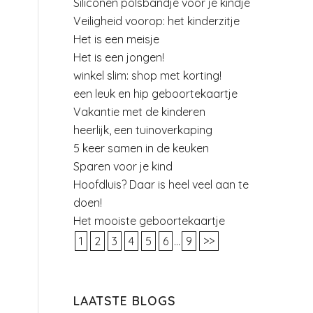
Siliconen polsbandje voor je kindje
Veiligheid voorop: het kinderzitje
Het is een meisje
Het is een jongen!
winkel slim: shop met korting!
een leuk en hip geboortekaartje
Vakantie met de kinderen
heerlijk, een tuinoverkaping
5 keer samen in de keuken
Sparen voor je kind
Hoofdluis? Daar is heel veel aan te
doen!
Het mooiste geboortekaartje
1
2
3
4
5
6
...
9
>>
LAATSTE BLOGS