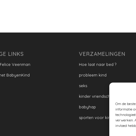
GE LINKS
VERZAMELINGEN
 Felice Veenman
Hoe laat naar bed ?
met BabyenKind
probleem kind
seks
kinder vriendschap
Om de beste 
babyhap
informatie o
technologieë
sporten voor kinderen
verwerken. A
invloed hebb