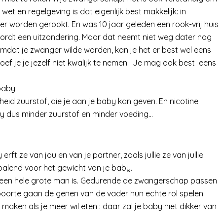
et en regelgeving is dat eigenlijk best makkelijk: in
 worden gerookt. En was 10 jaar geleden een rook-vrij huis
wordt een uitzondering. Maar dat neemt niet weg dater nog
omdat je zwanger wilde worden, kan je het er best wel eens
hoef je je jezelf niet kwalijk te nemen. Je mag ook best eens
baby !
id zuurstof, die je aan je baby kan geven. En nicotine
by dus minder zuurstof en minder voeding…
ft ze van jou en van je partner, zoals jullie ze van jullie
epalend voor het gewicht van je baby.
d een hele grote man is. Gedurende de zwangerschap passen
oorte gaan de genen van de vader hun echte rol spelen.
e maken als je meer wil eten : daar zal je baby niet dikker van