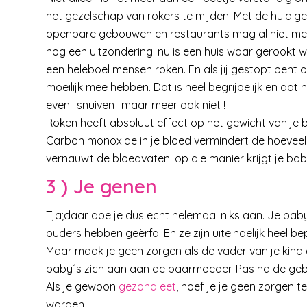
het gezelschap van rokers te mijden. Met de huidige w
openbare gebouwen en restaurants mag al niet meer
nog een uitzondering: nu is een huis waar gerookt 
een heleboel mensen roken. En als jij gestopt bent 
moeilijk mee hebben. Dat is heel begrijpelijk en dat 
even ¨snuiven¨ maar meer ook niet !
Roken heeft absoluut effect op het gewicht van je 
Carbon monoxide in je bloed vermindert de hoeveelhe
vernauwt de bloedvaten: op die manier krijgt je ba
3 ) Je genen
Tja;daar doe je dus echt helemaal niks aan. Je baby er
ouders hebben geërfd. En ze zijn uiteindelijk heel b
Maar maak je geen zorgen als de vader van je kin
baby´s zich aan aan de baarmoeder. Pas na de geb
Als je gewoon
gezond eet
, hoef je je geen zorgen t
worden.