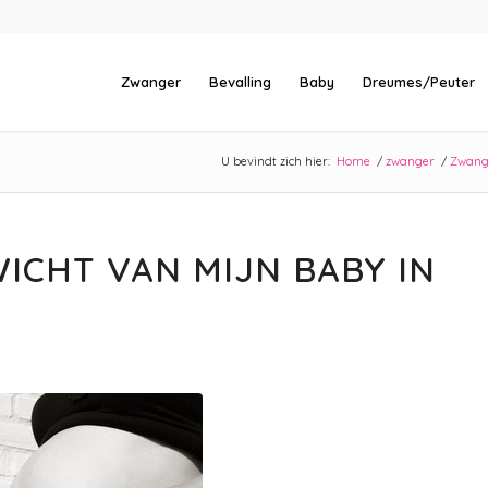
Zwanger
Bevalling
Baby
Dreumes/Peuter
U bevindt zich hier:
Home
/
zwanger
/
Zwange
ICHT VAN MIJN BABY IN
?