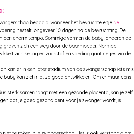
a:
wangerschap bepaald: wanneer het bevruchte eitje
de
voering nestelt: ongeveer 10 dagen na de bevruchting. De
ich in een enorm tempo. Sommige vormen de baby, anderen de
ng graven zich een weg door de baarmoeder. Normaal
kkelt zich keurig en zuurstof en voeding gaat netjes via de
 dan kan er in een later stadium van de zwangerschap iets mis
de baby kan zich niet zo goed ontwikkelen. Om er maar eens
dus sterk samenhangt met een gezonde placenta, kan je zelf
rgen dat je goed gezond bent voor je zwanger wordt, is
m niet te roken in je zwangerschap. Het is ook verstandig om