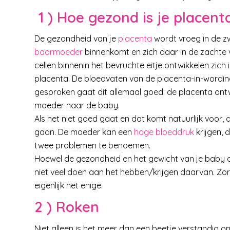
1 ) Hoe gezond is je placent
De gezondheid van je
placenta
wordt vroeg in de z
baarmoeder
binnenkomt en zich daar in de zachte 
cellen binnenin het bevruchte eitje ontwikkelen z
placenta. De bloedvaten van de placenta-in-wordi
gesproken gaat dit allemaal goed: de placenta ontwi
moeder naar de baby.
Als het niet goed gaat en dat komt natuurlijk voor,
gaan. De moeder kan een
hoge bloeddruk
krijgen, 
twee problemen te benoemen.
Hoewel de gezondheid en het gewicht van je baby 
niet veel doen aan het hebben/krijgen daarvan. Zo
eigenlijk het enige.
2 ) Roken
Niet alleen is het meer dan een beetje verstandig o