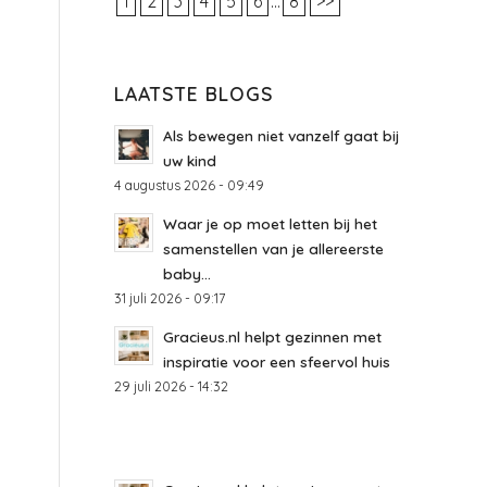
1
2
3
4
5
6
...
8
>>
LAATSTE BLOGS
Als bewegen niet vanzelf gaat bij
uw kind
4 augustus 2026 - 09:49
Waar je op moet letten bij het
samenstellen van je allereerste
baby...
31 juli 2026 - 09:17
Gracieus.nl helpt gezinnen met
inspiratie voor een sfeervol huis
29 juli 2026 - 14:32