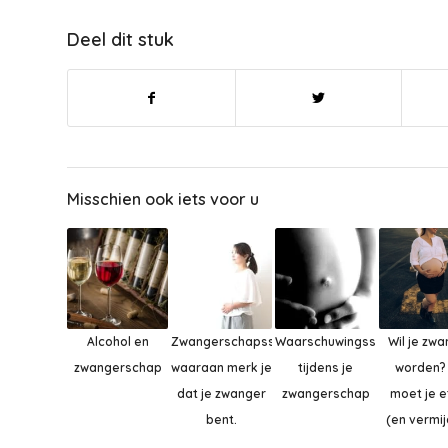
Deel dit stuk
Misschien ook iets voor u
Alcohol en
Zwangerschapssymptomen,
Waarschuwingssignalen
Wil je zw
zwangerschap
waaraan merk je
tijdens je
worden? 
dat je zwanger
zwangerschap
moet je e
bent.
(en vermi