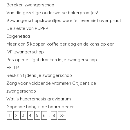
Bereken zwangerschap
Van die gezellige ouderwetse bakerpraatjes!
9 zwangerschapskwaaltjes waar je liever niet over praat
De ziekte van PUPPP
Epigenetica
Meer dan 5 koppen koffie per dag en de kans op een
IVF-zwangerschap
Pas op met light dranken in je zwangerschap
HELLP
Reukzin tijdens je zwangerschap
Zorg voor voldoende vitaminen C tijdens de
zwangerschap
Wat is hyperemesis gravidarum
Gapende baby in de baarmoeder
...
1
2
3
4
5
6
8
>>