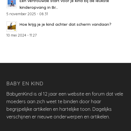
Een vertrouwde start voor je kind bij de leukste
kinderopvang in Br...
5 november 2025 - 08:31
Hoe krijg je je kind achter dat scherm vandaan?
10 mei 2024 - 11:27
BABY EN KIND
BabyenKind is al 12 jaar een website en forum dat vele
moeders aan zich weet te binden door haar
begrijpelijke artikelen en hartelijke toon. Dagelijks
verschijnen er nieuwe onderwerpen en artikelen.