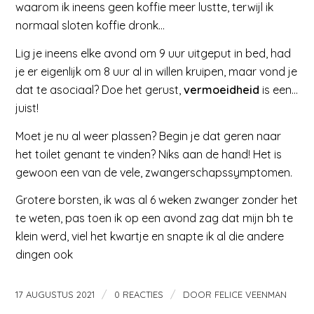
waarom ik ineens geen koffie meer lustte, terwijl ik
normaal sloten koffie dronk…
Lig je ineens elke avond om 9 uur uitgeput in bed, had
je er eigenlijk om 8 uur al in willen kruipen, maar vond je
dat te asociaal? Doe het gerust,
vermoeidheid
is een…
juist!
Moet je nu al weer plassen? Begin je dat geren naar
het toilet genant te vinden? Niks aan de hand! Het is
gewoon een van de vele, zwangerschapssymptomen.
Grotere borsten, ik was al 6 weken zwanger zonder het
te weten, pas toen ik op een avond zag dat mijn bh te
klein werd, viel het kwartje en snapte ik al die andere
dingen ook
/
/
17 AUGUSTUS 2021
0 REACTIES
DOOR
FELICE VEENMAN