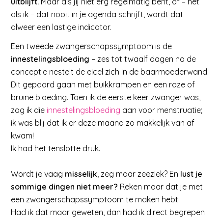
uitblijft.
Maar als jij niet erg regelmatig bent, of – net
als ik – dat nooit in je agenda schrijft, wordt dat
alweer een lastige indicator.
Een tweede zwangerschapssymptoom is de
innestelingsbloeding
– zes tot twaalf dagen na de
conceptie nestelt de eicel zich in de baarmoederwand.
Dit gepaard gaan met buikkrampen en een roze of
bruine bloeding. Toen ik de eerste keer zwanger was,
zag ik die
innestelingsbloeding
aan voor menstruatie;
ik was blij dat ik er deze maand zo makkelijk van af
kwam!
Ik had het tenslotte druk.
Wordt je vaag
misselijk
, zeg maar zeeziek? En
lust je
sommige dingen niet meer?
Reken maar dat je met
een zwangerschapssymptoom te maken hebt!
Had ik dat maar geweten, dan had ik direct begrepen