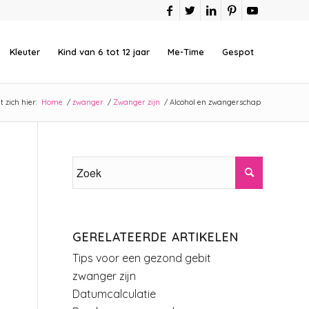
Kleuter
Kind van 6 tot 12 jaar
Me-Time
Gespot
 zich hier:
Home
/
zwanger
/
Zwanger zijn
/
Alcohol en zwangerschap
GERELATEERDE ARTIKELEN
Tips voor een gezond gebit
zwanger zijn
Datumcalculatie