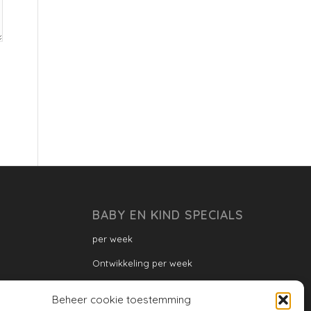
BABY EN KIND SPECIALS
per week
Ontwikkeling per week
Ontwikkeling dreumes: per maand
Beheer cookie toestemming