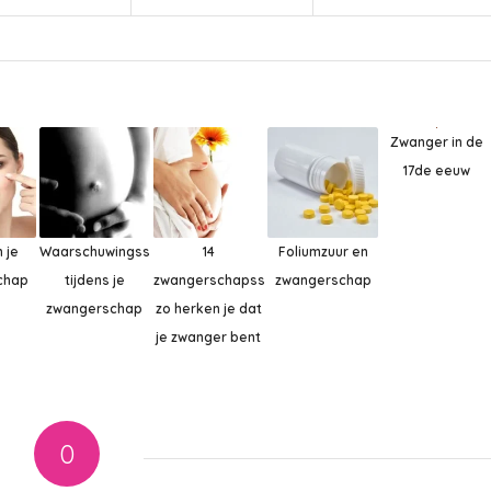
Zwanger in de
17de eeuw
n je
Waarschuwingssignalen
14
Foliumzuur en
chap
tijdens je
zwangerschapssymptomen,
zwangerschap
zwangerschap
zo herken je dat
je zwanger bent
0