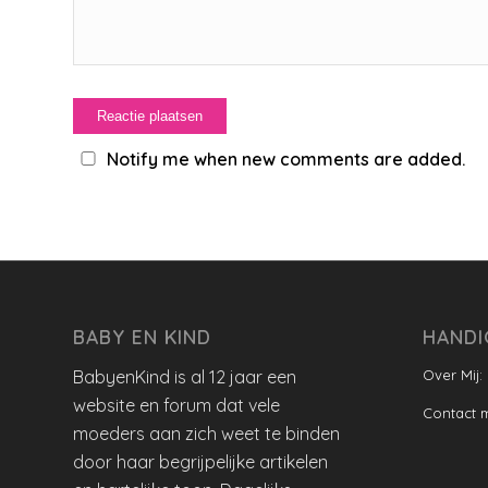
Notify me when new comments are added.
BABY EN KIND
HANDI
BabyenKind is al 12 jaar een
Over Mij:
website en forum dat vele
Contact 
moeders aan zich weet te binden
door haar begrijpelijke artikelen