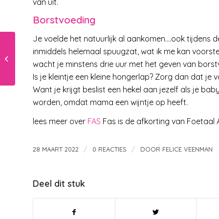
van uit.
Borstvoeding
Je voelde het natuurlijk al aankomen….ook tijdens d
Wat vind jij belangrijk
inmiddels helemaal spuugzat, wat ik me kan voorste
als het gaat om de
wacht je minstens drie uur met het geven van borst
naam van je kind?
Is je kleintje een kleine hongerlap? Zorg dan dat je 
Want je krijgt beslist een hekel aan jezelf als je b
worden, omdat mama een wijntje op heeft.
lees meer over
FAS
Fas is de afkorting van Foetaal 
/
/
28 MAART 2022
0 REACTIES
DOOR
FELICE VEENMAN
Deel dit stuk