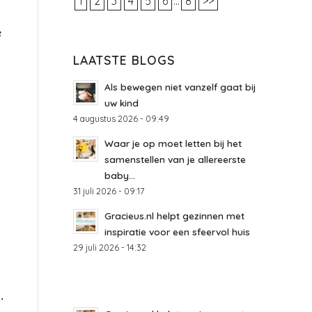
1
2
3
4
5
6
...
8
>>
e
LAATSTE BLOGS
Als bewegen niet vanzelf gaat bij
uw kind
4 augustus 2026 - 09:49
Waar je op moet letten bij het
samenstellen van je allereerste
baby...
31 juli 2026 - 09:17
Gracieus.nl helpt gezinnen met
inspiratie voor een sfeervol huis
29 juli 2026 - 14:32
,