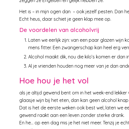
zeggen ze Engelsen en gelijk hebben ze.
Het is – in mijn ogen dan – ook jezelf pesten. Dan h
Echt heus, daar schiet je geen klap mee op.
De voordelen van alcoholvrij
Laten we eerlijk zijn: van een paar glazen wijn k
mens fitter. Een zwangerschap kan heel erg verm
Alcohol maakt dik, nou die kilo’s komen er dan in 
Al je vrienden houden nog meer van je dan and
Hoe hou je het vol
als je altijd gewend bent om in het week-end lekker w
glaasje wijn bij het eten, dan kan geen alcohol knap l
Dat is het de eerste weken ook best wel, laten we eerl
gewend raakt aan een leven zonder sterke drank.
En he… op een dag mis je het niet meer. Tenzij je ec