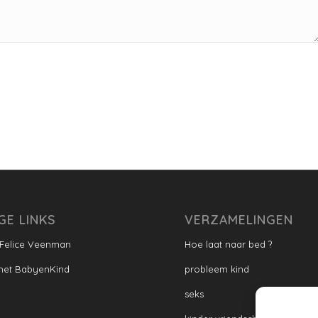
GE LINKS
VERZAMELINGEN
 Felice Veenman
Hoe laat naar bed ?
met BabyenKind
probleem kind
seks