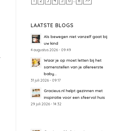
1
2
3
4
5
6
...
8
>>
LAATSTE BLOGS
Als bewegen niet vanzelf gaat bij
uw kind
4 augustus 2026 - 09:49
.
Waar je op moet letten bij het
samenstellen van je allereerste
baby...
31 juli 2026 - 09:17
Gracieus.nl helpt gezinnen met
inspiratie voor een sfeervol huis
29 juli 2026 - 14:32