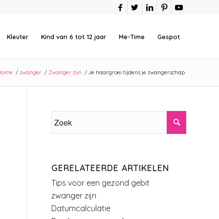
Kleuter
Kind van 6 tot 12 jaar
Me-Time
Gespot
Home
/
zwanger
/
Zwanger zijn
/
Je haargroei tijdens je zwangerschap
GERELATEERDE ARTIKELEN
Tips voor een gezond gebit
zwanger zijn
Datumcalculatie