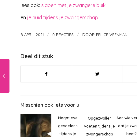
lees ook:
slapen met je zwangere buik
en
je huid tijdens je zwangerschap
/
/
8 APRIL 2021
0 REACTIES
DOOR
FELICE VEENMAN
Deel dit stuk
Beste vriendje
verbieden??
Misschien ook iets voor u
Negatieve
Aan wie ver
Opgezwollen
gevoelens
dat je zw
voeten tijdens je
tijdens je
bent?
zwangerschap