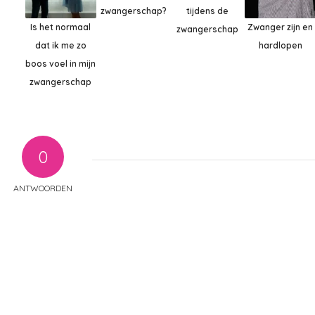
zwangerschap?
tijdens de
Is het normaal
Zwanger zijn en
zwangerschap
dat ik me zo
hardlopen
boos voel in mijn
zwangerschap
0
ANTWOORDEN