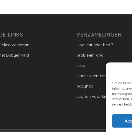
GE LINKS
VERZAMELINGEN
 Felice Veenman
Hoe laat naar bed ?
met BabyenKind
probleem kind
seks
kinder vriendschap
Om de beste 
babyhap
informatie o
technologieë
sporten voor kinderen
verwerken. A
invloed hebb
Acc