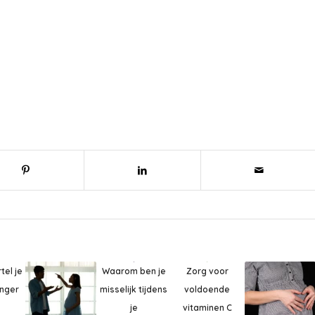
Waarom ben je
Zorg voor
tel je
misselijk tijdens
voldoende
anger
je
vitaminen C