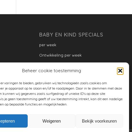
BABY EN KIND SPECIALS
per week
Ontwikkeling per week
Ontwikkeling dreumes: per maand
Beheer cookie toestemming
Ontwikkeling peuter: per maand
ervaringen te bieden, gebruiken wij technologieën zoals cookies om
Ontwikkeling per maand
ver je apparaat op te slaan en/of te raadplegen. Door in te stemmen met deze
n kunnen wij gegevens zoals surfgedrag of unieke ID's op deze site
ontwikkeling per jaar
ls je geen toestemming geeft of uw toestemming intrekt, kan dit een nadelige
en op bepaalde functies en mogelijkheden.
Cookiebeleid (EU)
epteren
Weigeren
Bekijk voorkeuren