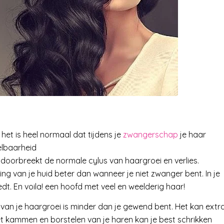
et is heel normaal dat tijdens je
zwangerschap
je haar
elbaarheid
doorbreekt de normale cylus van haargroei en verlies.
g van je huid beter dan wanneer je niet zwanger bent. In je
dt. En voila! een hoofd met veel en weelderig haar!
it van je haargroei is minder dan je gewend bent. Het kan extr
 het kammen en borstelen van je haren kan je best schrikken