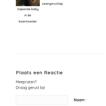
zwangerschap
Gapende baby
in de
baarmoeder
Plaats een Reactie
Meepraten?
Draag gerust bij!
Naam
*