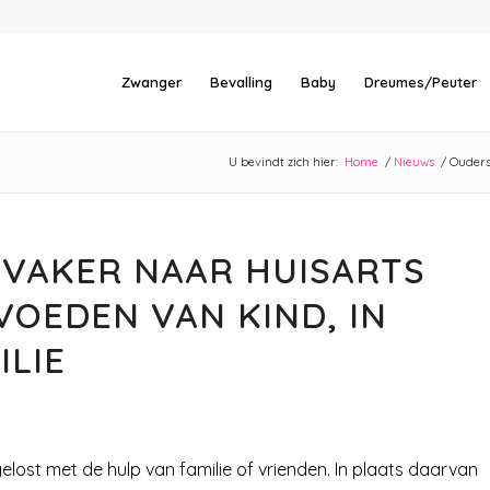
Zwanger
Bevalling
Baby
Dreumes/Peuter
U bevindt zich hier:
Home
/
Nieuws
/
Ouders
 VAKER NAAR HUISARTS
OEDEN VAN KIND, IN
ILIE
st met de hulp van familie of vrienden. In plaats daarvan