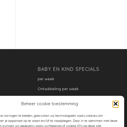
BABY EN KIND SPECIALS
per week
Ontwikkeling per week
Ontwikkeling dreumes: per maand
Beheer cookie toestemming
Ontwikkeling peuter: per maand
ervaringen te bieden, gebruiken wij technologieën zoals cookies om
Ontwikkeling per maand
ver je apparaat op te slaan en/of te raadplegen. Door in te stemmen met deze
n kunnen wij gegevens zoals surfgedrag of unieke ID's op deze site