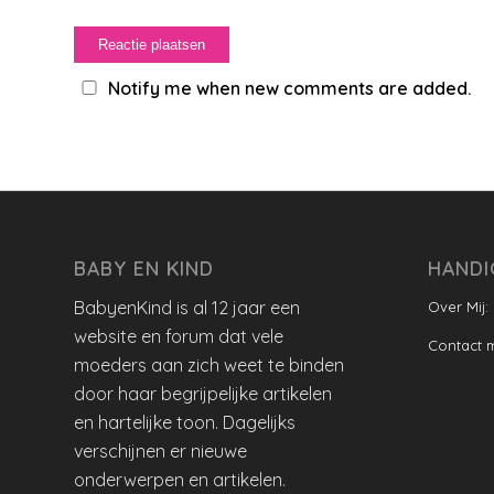
Notify me when new comments are added.
BABY EN KIND
HANDI
BabyenKind is al 12 jaar een
Over Mij:
website en forum dat vele
Contact 
moeders aan zich weet te binden
door haar begrijpelijke artikelen
en hartelijke toon. Dagelijks
verschijnen er nieuwe
onderwerpen en artikelen.