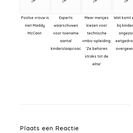
Poolse vrouw is
Experts
Meer meisjes
Wat komt 
niet Maddy
waarschuwen
kiezen voor
bij kinde
McCann
voor toename
technische
ongezo
aantal
vmbo-opleiding:
eetgedra
kinderslaapcoaches’
‘Ze behoren
overgewi
straks tot de
elite’
Plaats een Reactie