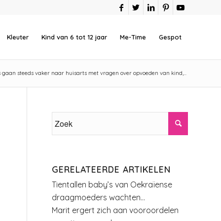
Kleuter
Kind van 6 tot 12 jaar
Me-Time
Gespot
 gaan steeds vaker naar huisarts met vragen over opvoeden van kind,...
GERELATEERDE ARTIKELEN
Tientallen baby’s van Oekraïense
draagmoeders wachten…
Marit ergert zich aan vooroordelen