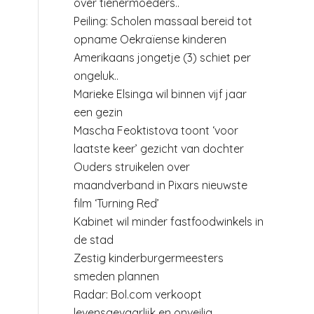
over tienermoeders..
Peiling: Scholen massaal bereid tot
opname Oekraïense kinderen
Amerikaans jongetje (3) schiet per
ongeluk..
Marieke Elsinga wil binnen vijf jaar
een gezin
Mascha Feoktistova toont ‘voor
laatste keer’ gezicht van dochter
Ouders struikelen over
maandverband in Pixars nieuwste
film ‘Turning Red’
Kabinet wil minder fastfoodwinkels in
de stad
Zestig kinderburgermeesters
smeden plannen
Radar: Bol.com verkoopt
levensgevaarlijk en onveilig