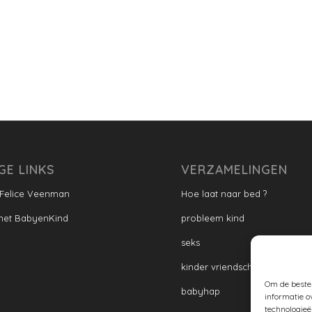
GE LINKS
VERZAMELINGEN
 Felice Veenman
Hoe laat naar bed ?
met BabyenKind
probleem kind
seks
kinder vriendschap
Om de beste 
babyhap
informatie o
technologieë