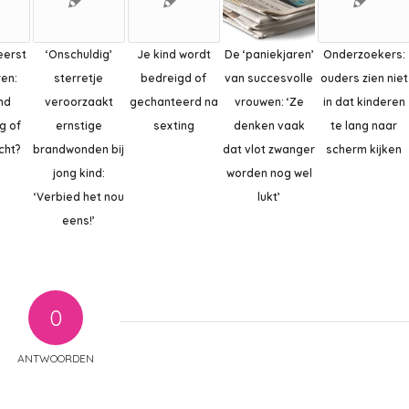
eerst
‘Onschuldig’
Je kind wordt
De ‘paniekjaren’
Onderzoekers:
ren:
sterretje
bedreigd of
van succesvolle
ouders zien niet
nd
veroorzaakt
gechanteerd na
vrouwen: ‘Ze
in dat kinderen
g of
ernstige
sexting
denken vaak
te lang naar
cht?
brandwonden bij
dat vlot zwanger
scherm kijken
jong kind:
worden nog wel
‘Verbied het nou
lukt’
eens!’
0
ANTWOORDEN