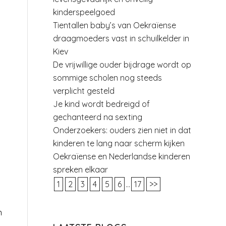
kinderspeelgoed
Tientallen baby’s van Oekraïense
draagmoeders vast in schuilkelder in
Kiev
De vrijwillige ouder bijdrage wordt op
sommige scholen nog steeds
verplicht gesteld
Je kind wordt bedreigd of
gechanteerd na sexting
Onderzoekers: ouders zien niet in dat
kinderen te lang naar scherm kijken
Oekraïense en Nederlandse kinderen
spreken elkaar
1
2
3
4
5
6
...
17
>>
n