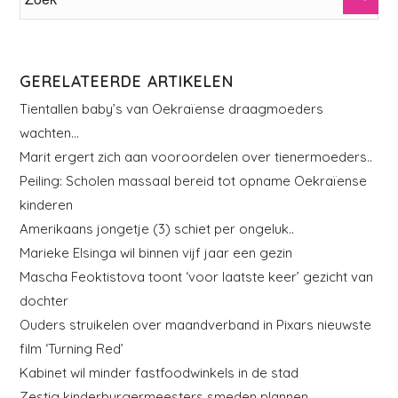
GERELATEERDE ARTIKELEN
Tientallen baby’s van Oekraïense draagmoeders
wachten…
Marit ergert zich aan vooroordelen over tienermoeders..
Peiling: Scholen massaal bereid tot opname Oekraïense
kinderen
Amerikaans jongetje (3) schiet per ongeluk..
Marieke Elsinga wil binnen vijf jaar een gezin
Mascha Feoktistova toont ‘voor laatste keer’ gezicht van
dochter
Ouders struikelen over maandverband in Pixars nieuwste
film ‘Turning Red’
Kabinet wil minder fastfoodwinkels in de stad
Zestig kinderburgermeesters smeden plannen