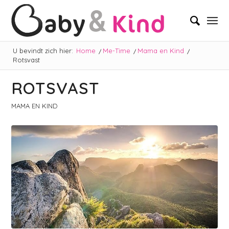
U bevindt zich hier:
Home
/
Me-Time
/
Mama en Kind
/
Rotsvast
ROTSVAST
MAMA EN KIND