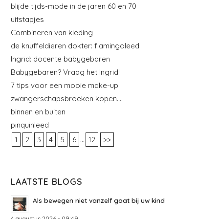
blijde tijds-mode in de jaren 60 en 70
uitstapjes
Combineren van kleding
de knuffeldieren dokter: flamingoleed
Ingrid: docente babygebaren
Babygebaren? Vraag het Ingrid!
7 tips voor een mooie make-up
zwangerschapsbroeken kopen….
binnen en buiten
pinquinleed
...
1
2
3
4
5
6
12
>>
LAATSTE BLOGS
Als bewegen niet vanzelf gaat bij uw kind
4 augustus 2026 - 09:49