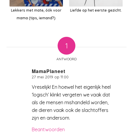
Lekkers met mate, óók voor
Liefde op het eerste gezicht.
mama (tips, iemand?)
1
ANTWOORD
MamaPlaneet
27 mei 2019 op 11:00
zegt:
Vreselijk! En hoewel het eigenlijk heel
‘logisch’ klinkt vergeten we vaak dat
als de mensen mishandeld worden,
de dieren vaak ook de slachtoffers
zijn en andersom.
Beantwoorden