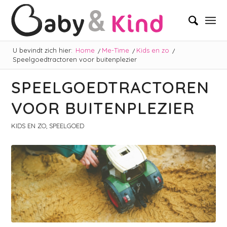
U bevindt zich hier:
Home
/
Me-Time
/
Kids en zo
/
Speelgoedtractoren voor buitenplezier
SPEELGOEDTRACTOREN
VOOR BUITENPLEZIER
KIDS EN ZO
,
SPEELGOED