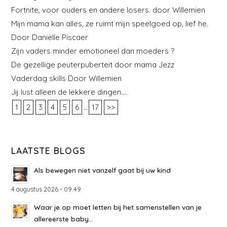
Fortnite, voor ouders en andere losers. door Willemien
Mijn mama kan alles, ze ruimt mijn speelgoed op, lief he.
Door Daniëlle Piscaer
Zijn vaders minder emotioneel dan moeders ?
De gezellige peuterpuberteit door mama Jezz
Vaderdag skills Door Willemien
Jij lust alleen de lekkere dingen….
...
1
2
3
4
5
6
17
>>
LAATSTE BLOGS
Als bewegen niet vanzelf gaat bij uw kind
4 augustus 2026 - 09:49
Waar je op moet letten bij het samenstellen van je
allereerste baby...