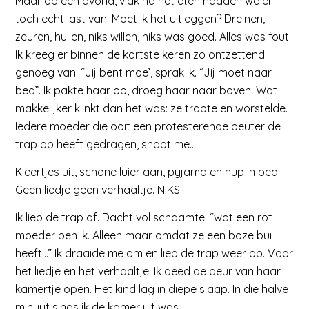
Maar op een avond, vlak na het eten hadden we er
toch echt last van. Moet ik het uitleggen? Dreinen,
zeuren, huilen, niks willen, niks was goed. Alles was fout.
Ik kreeg er binnen de kortste keren zo ontzettend
genoeg van. “Jij bent moe’, sprak ik. “Jij moet naar
bed”. Ik pakte haar op, droeg haar naar boven. Wat
makkelijker klinkt dan het was: ze trapte en worstelde.
Iedere moeder die ooit een protesterende peuter de
trap op heeft gedragen, snapt me…
Kleertjes uit, schone luier aan, pyjama en hup in bed.
Geen liedje geen verhaaltje. NIKS.
Ik liep de trap af. Dacht vol schaamte: “wat een rot
moeder ben ik. Alleen maar omdat ze een boze bui
heeft…” Ik draaide me om en liep de trap weer op. Voor
het liedje en het verhaaltje. Ik deed de deur van haar
kamertje open. Het kind lag in diepe slaap. In die halve
minuut sinds ik de kamer uit was….