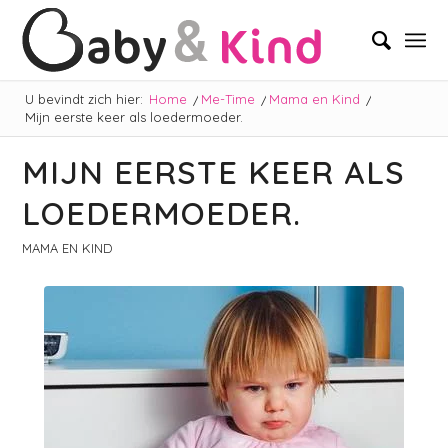
U bevindt zich hier:
Home
/
Me-Time
/
Mama en Kind
/
Mijn eerste keer als loedermoeder.
MIJN EERSTE KEER ALS
LOEDERMOEDER.
MAMA EN KIND