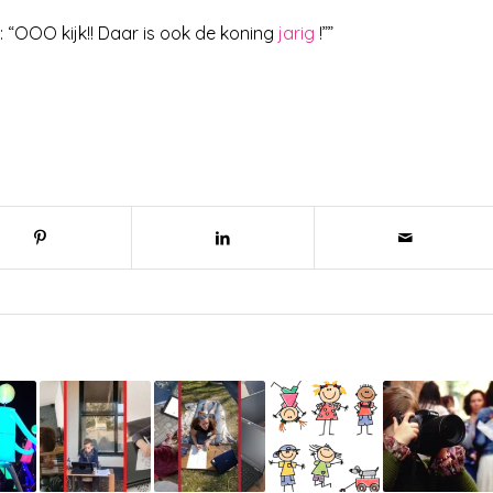
st: “OOO kijk!! Daar is ook de koning
jarig
!””