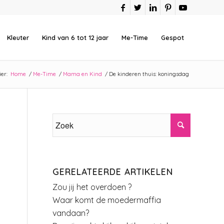
Kleuter
Kind van 6 tot 12 jaar
Me-Time
Gespot
er:
Home
/
Me-Time
/
Mama en Kind
/
De kinderen thuis: koningsdag
GERELATEERDE ARTIKELEN
Zou jij het overdoen ?
Waar komt de moedermaffia
vandaan?