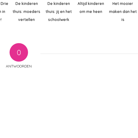
 Drie
De kinderen
De kinderen
Altijd kinderen
Het mooier
 in
thuis: moeders
thuis: jij en het
om me heen
maken dan het
!
vertellen
schoolwerk
is
0
ANTWOORDEN