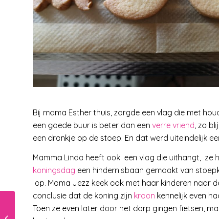
Bij mama Esther thuis, zorgde een vlag die met houde
een goede buur is beter dan een
verre vriend
, zo b
een drankje op de stoep. En dat werd uiteindelijk ee
Mamma Linda heeft ook een vlag die uithangt, ze 
koningsdag
een hindernisbaan gemaakt van stoepkr
op. Mama Jezz keek ook met haar kinderen naar de
conclusie dat de koning zijn
kroon
kennelijk even ha
Een corona-
Toen ze even later door het dorp gingen fietsen, ma
spreekuur voor