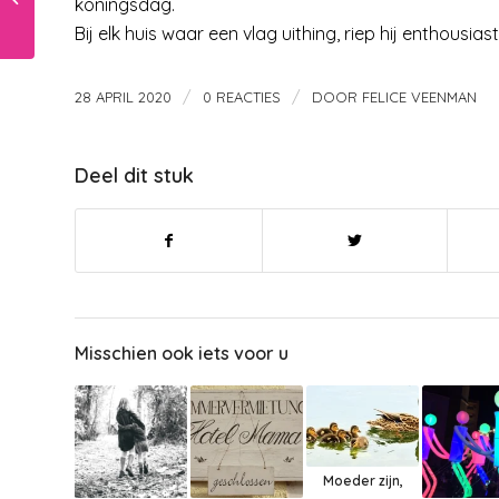
koningsdag.
kinderen, de Noorse
Bij elk huis waar een vlag uithing, riep hij enthousia
premier deed het.
/
/
28 APRIL 2020
0 REACTIES
DOOR
FELICE VEENMAN
Deel dit stuk
Misschien ook iets voor u
Moeder zijn,