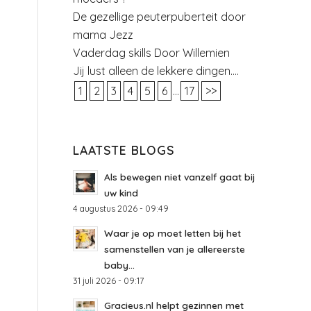
De gezellige peuterpuberteit door
mama Jezz
Vaderdag skills Door Willemien
Jij lust alleen de lekkere dingen….
1
2
3
4
5
6
...
17
>>
LAATSTE BLOGS
Als bewegen niet vanzelf gaat bij
uw kind
4 augustus 2026 - 09:49
Waar je op moet letten bij het
samenstellen van je allereerste
baby...
31 juli 2026 - 09:17
Gracieus.nl helpt gezinnen met