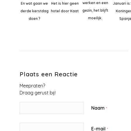
werken en een
En wat gaan we
Het is hier geen
Januari is:
gezin, het blijft
derde kerstdag
hotel door Kaat
Koningen
moeilijk.
doen ?
Spanje
Plaats een Reactie
Meepraten?
Draag gerust bij!
Naam
*
E-mail
*