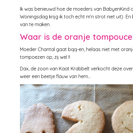
Ik was benieuwd hoe de moeders van BabyenKind 
Woningsdag krijg ik toch echt m’n strot niet uit) En k
van te maken.
Waar is de oranje tompouce
Moeder Chantal gaat bqq-en, helaas niet met oranje
tompoezen op, zij wel !!
Dax, de zoon van Kaat Krabbelt verkocht deze overhe
weer een beetje flauw van hem…