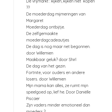
De vrijmarkt : kijken, kijken niet kopen
??
De moederdag mijmeringen van
Margaret
Moederdag ontbijtje.
De zelfgemaakte
moederdagcadeautjes
De dag is nog maar net begonnen.
door Willemien
Maakbaar geluk? door Shirl
De dag van het gezin.
Fortnite, voor ouders en andere
losers. door Willemien
Mijn mama kan alles, ze ruimt mijn
speelgoed op, lief he. Door Daniëlle
Piscaer
Zijn vaders minder emotioneel dan
moeders ?