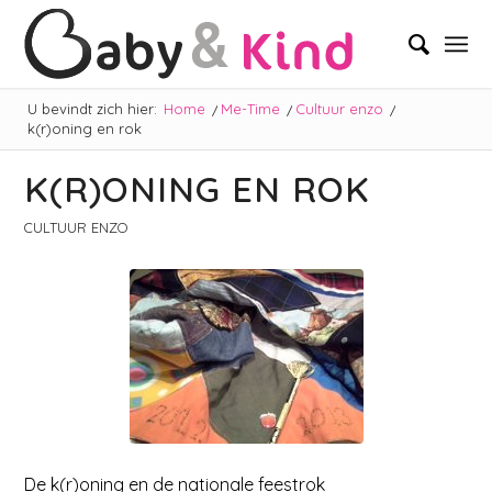
U bevindt zich hier:
Home
/
Me-Time
/
Cultuur enzo
/
k(r)oning en rok
K(R)ONING EN ROK
CULTUUR ENZO
De k(r)oning en de nationale feestrok