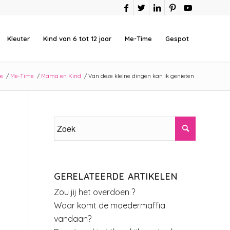
Kleuter
Kind van 6 tot 12 jaar
Me-Time
Gespot
e
/
Me-Time
/
Mama en Kind
/
Van deze kleine dingen kan ik genieten
GERELATEERDE ARTIKELEN
Zou jij het overdoen ?
Waar komt de moedermaffia
vandaan?