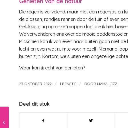
Genieten van de natuur
Die regen is vervelend, maar met een regenjas en la
de plassen, rondjes rennen door de tuin of even ee
Gelukkig ging op onze ‘mopperdag’ die ik hier boven
We verwonderen ons over de mooie paddenstoelen en
Misschien kan ik van even naar buiten gaan met de 
lucht en even wat ruimte voor mezelf. Niemand loopt
buiten zijn. Kortom, we sluiten een ongezellige ocht
Waar kan jij echt van genieten?
/
/
23 OKTOBER 2022
1 REACTIE
DOOR
MAMA JEZZ
Deel dit stuk
Steeds meer bezwaar tegen
ouderbijdrage: ‘Is het wel taak van