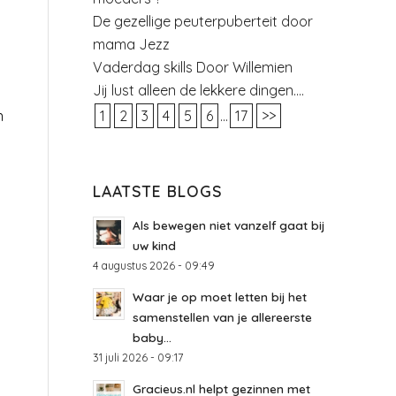
De gezellige peuterpuberteit door
mama Jezz
Vaderdag skills Door Willemien
Jij lust alleen de lekkere dingen….
n
1
2
3
4
5
6
...
17
>>
LAATSTE BLOGS
Als bewegen niet vanzelf gaat bij
uw kind
4 augustus 2026 - 09:49
Waar je op moet letten bij het
samenstellen van je allereerste
m
baby...
31 juli 2026 - 09:17
Gracieus.nl helpt gezinnen met