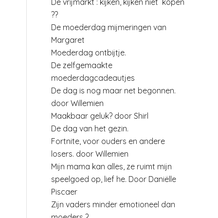
De vrijmarkt : kijken, kijken niet kopen
??
De moederdag mijmeringen van
Margaret
Moederdag ontbijtje.
De zelfgemaakte
moederdagcadeautjes
De dag is nog maar net begonnen.
door Willemien
Maakbaar geluk? door Shirl
De dag van het gezin.
Fortnite, voor ouders en andere
losers. door Willemien
Mijn mama kan alles, ze ruimt mijn
speelgoed op, lief he. Door Daniëlle
Piscaer
Zijn vaders minder emotioneel dan
moeders ?