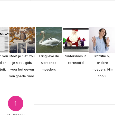
n van
Moet je niet, zou
Lang leve de
Sinterklaas in
Irritatie bij
d en
je niet ….gids
werkende
coronatijd
andere
teit.
voor het geven
moeders
moeders. Mijn
van goede raad.
top 5
1
ANTWOORD