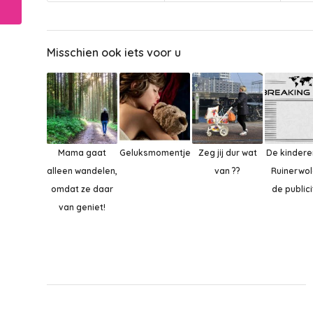
school om skireis...
Misschien ook iets voor u
Mama gaat
Geluksmomentje
Zeg jij dur wat
De kindere
alleen wandelen,
van ??
Ruinerwol
omdat ze daar
de publici
van geniet!