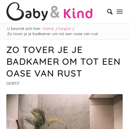
U bevindt zich hier:
Home
/
Gespot
/
Zo tover je je badkamer om tot een oase van rust
ZO TOVER JE JE
BADKAMER OM TOT EEN
OASE VAN RUST
GESPOT