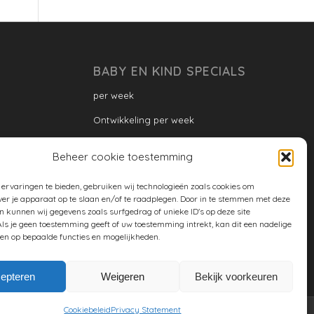
BABY EN KIND SPECIALS
per week
Ontwikkeling per week
Ontwikkeling dreumes: per maand
Beheer cookie toestemming
Ontwikkeling peuter: per maand
ervaringen te bieden, gebruiken wij technologieën zoals cookies om
Ontwikkeling per maand
ver je apparaat op te slaan en/of te raadplegen. Door in te stemmen met deze
n kunnen wij gegevens zoals surfgedrag of unieke ID's op deze site
ontwikkeling per jaar
ls je geen toestemming geeft of uw toestemming intrekt, kan dit een nadelige
en op bepaalde functies en mogelijkheden.
Cookiebeleid (EU)
epteren
Weigeren
Bekijk voorkeuren
Cookiebeleid
Privacy Statement