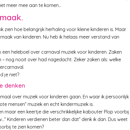
r niet meer mee aan te komen…
smaak.
t ik zien hoe belangrijk herhaling voor kleine kinderen is. Maar
 smaak van kinderen. Nu heb ik helaas meer verstand van
k een heleboel over carnaval muziek voor kinderen. Zaken
 – nog nooit over had nagedacht. Zeker zaken als: welke
dercarnaval.
d je niet?
te denken
llemaal over muziek voor kinderen gaan. En waar ik persoonlijk
grote mensen” muziek en echt kindermuziek is.
 en maar een keertje die verschrikkelijke kabouter Plop voorbij
auw…” Kinderen verdienen beter dan dat” denk ik dan. Dus weet
voorbij te zien komen?