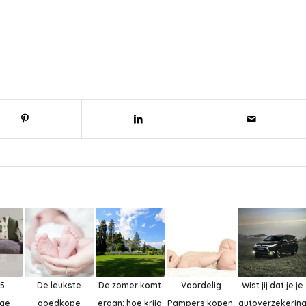
 5
De leukste
De zomer komt
Voordelig
Wist jij dat je je
ige
goedkope
eraan: hoe krijg
Pampers kopen.
autoverzekerin