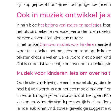
zijn kop gepoept had” Bij een achtjarige hoef je e
Ook in muziek ontwikkel je 
In mijn blog
het belang van liedjes en spelletjes
, laa
net als bij boeken en voedsel, verandert de muziek
boeken en van eten, dan van muziek.
In het artikel
Carnaval muziek voor kinderen
leerde i
waar ik – ik beken het met schaamrood op de kaken
teksten draai je wel en welke vooral niet op een kin
Dat is er beslist wel eentje om over na te denken, vin
Muziek voor kinderen: iets om over na 
Op de site van Blijwin, zie een heleboel blogs, die a
heel blij van wordt, is dat het een mooie mix van “ 
En waar ik nog blijer van wordt, is dat ik er geen K3
zie komen. Want die vind ik persoonlijk heel erg fl
je hoe leuk ik het vind, zoveel geweldige suggestie 