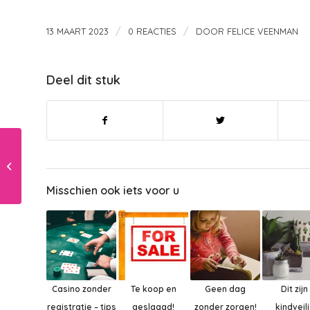
/
/
13 MAART 2023
0 REACTIES
DOOR
FELICE VEENMAN
Deel dit stuk
Onderzoek: kinderen zijn energiek
en minder gestrest door gratis
schoolmaal...
Misschien ook iets voor u
Casino zonder
Te koop en
Geen dag
Dit zijn
registratie – tips
geslaagd!
zonder zorgen!
kindveil