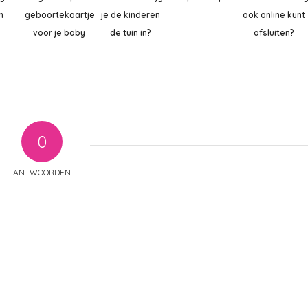
n
geboortekaartjes
je de kinderen
ook online kunt
voor je baby
de tuin in?
afsluiten?
0
ANTWOORDEN