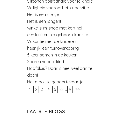
Siliconen polsbandje voor je kindje
Veiligheid voorop: het kinderzitje
Het is een meisje
Het is een jongen!
winkel slim: shop met korting!
een leuk en hip geboortekaartje
Vakantie met de kinderen
heerlijk, een tuinoverkaping
5 keer samen in de keuken
Sparen voor je kind
Hoofdluis? Daar is heel veel aan te
doen!
Het mooiste geboortekaartje
1
2
3
4
5
6
...
9
>>
LAATSTE BLOGS