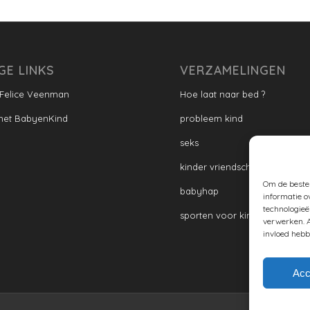
GE LINKS
VERZAMELINGEN
 Felice Veenman
Hoe laat naar bed ?
met BabyenKind
probleem kind
seks
kinder vriendschap
Om de beste 
babyhap
informatie o
technologieë
sporten voor kinderen
verwerken. A
invloed hebb
Acc