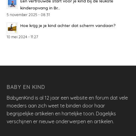
Een vertrouwde start voor je kind bij de leukste
kinderopvang in Br...
5 november 2025 - 08:31
Hoe krijg je je kind achter dat scherm vandaan?
10 mei 2024 - 11:27
BABY EN KIND
BabyenKind is al 12 jaar een website en forum dat vele
moeders aan zich weet te binden door haar
begrijpelijke artikelen en hartelijke toon. Dagelijks
verschijnen er nieuwe onderwerpen en artikelen.