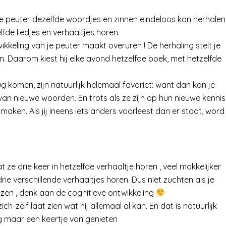
e peuter dezelfde woordjes en zinnen eindeloos kan herhalen
elfde liedjes en verhaaltjes horen.
kkeling van je peuter maakt overuren ! De herhaling stelt je
n. Daarom kiest hij elke avond hetzelfde boek, met hetzelfde
ug komen, zijn natuurlijk helemaal favoriet: want dan kan je
 van nieuwe woorden. En trots als ze zijn op hun nieuwe kennis
maken. Als jij ineens iets anders voorleest dan er staat, word
e drie keer in hetzelfde verhaaltje horen , veel makkelijker
e verschillende verhaaltjes horen. Dus niet zuchten als je
ezen , denk aan de cognitieve ontwikkeling
-zelf laat zien wat hij allemaal al kan. En dat is natuurlijk
og maar een keertje van genieten