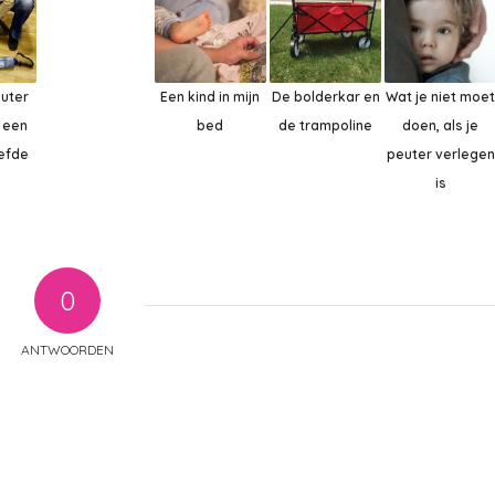
euter
Een kind in mijn
De bolderkar en
Wat je niet moe
n een
bed
de trampoline
doen, als je
iefde
peuter verlegen
is
0
ANTWOORDEN