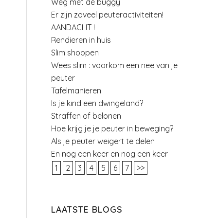
Weg met de buggy
Er zijn zoveel peuteractiviteiten!
AANDACHT !
Rendieren in huis
Slim shoppen
Wees slim : voorkom een nee van je
peuter
Tafelmanieren
Is je kind een dwingeland?
Straffen of belonen
Hoe krijg je je peuter in beweging?
Als je peuter weigert te delen
En nog een keer en nog een keer
1
2
3
4
5
6
7
>>
LAATSTE BLOGS