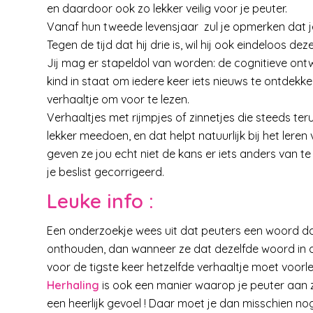
en daardoor ook zo lekker veilig voor je peuter.
Vanaf hun tweede levensjaar zul je opmerken dat j
Tegen de tijd dat hij drie is, wil hij ook eindeloos dez
Jij mag er stapeldol van worden: de cognitieve ontwi
kind in staat om iedere keer iets nieuws te ontdekke
verhaaltje om voor te lezen.
Verhaaltjes met rijmpjes of zinnetjes die steeds ter
lekker meedoen, en dat helpt natuurlijk bij het leren
geven ze jou echt niet de kans er iets anders van te 
je beslist gecorrigeerd.
Leuke info
:
Een onderzoekje wees uit dat peuters een woord dat z
onthouden, dan wanneer ze dat dezelfde woord in dri
voor de tigste keer hetzelfde verhaaltje moet voorl
Herhaling
is ook een manier waarop je peuter aan zich
een heerlijk gevoel ! Daar moet je dan misschien n