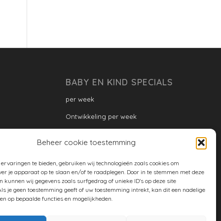
BABY EN KIND SPECIALS
per week
Ontwikkeling per week
Ontwikkeling dreumes: per maand
Beheer cookie toestemming
Ontwikkeling peuter: per maand
ervaringen te bieden, gebruiken wij technologieën zoals cookies om
Ontwikkeling per maand
ver je apparaat op te slaan en/of te raadplegen. Door in te stemmen met deze
n kunnen wij gegevens zoals surfgedrag of unieke ID's op deze site
ontwikkeling per jaar
ls je geen toestemming geeft of uw toestemming intrekt, kan dit een nadelige
en op bepaalde functies en mogelijkheden.
Cookiebeleid (EU)