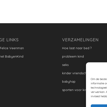
GE LINKS
VERZAMELINGEN
 Felice Veenman
Hoe laat naar bed ?
met BabyenKind
probleem kind
seks
kinder vriendschap
Om de beste 
babyhap
informatie o
technologieë
sporten voor kinderen
verwerken. A
invloed hebb