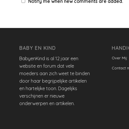
Notify me when new comments are added.
BABY EN KIND
HANDI
BabyenKind is al 12 jaar een
Over Mij:
website en forum dat vele
Contact 
moeders aan zich weet te binden
door haar begrijpelijke artikelen
en hartelijke toon. Dagelijks
verschijnen er nieuwe
onderwerpen en artikelen.