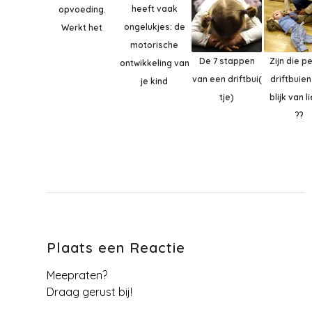
heeft vaak
opvoeding.
ongelukjes: de
Werkt het
motorische
De 7 stappen
Zijn die p
ontwikkeling van
van een driftbui(
driftbuie
je kind
tje)
blijk van l
??
Plaats een Reactie
Meepraten?
Draag gerust bij!