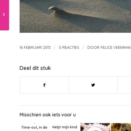
De band met je kind
/
/
16 FEBRUARI 2013
0 REACTIES
DOOR
FELICE VEENMAN
Deel dit stuk
Misschien ook iets voor u
Help! mijn kind
Time-out, in de