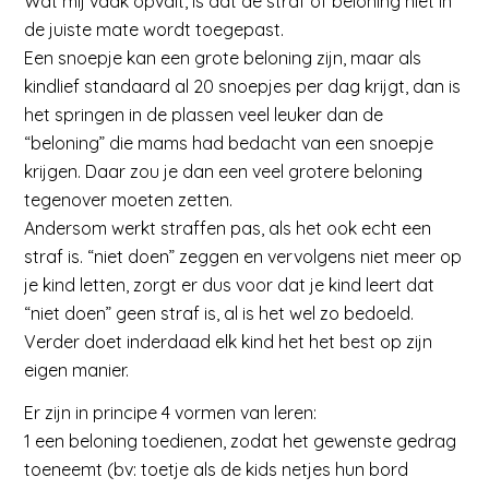
Wat mij vaak opvalt, is dat de straf of beloning niet in
de juiste mate wordt toegepast.
Een snoepje kan een grote beloning zijn, maar als
kindlief standaard al 20 snoepjes per dag krijgt, dan is
het springen in de plassen veel leuker dan de
“beloning” die mams had bedacht van een snoepje
krijgen. Daar zou je dan een veel grotere beloning
tegenover moeten zetten.
Andersom werkt straffen pas, als het ook echt een
straf is. “niet doen” zeggen en vervolgens niet meer op
je kind letten, zorgt er dus voor dat je kind leert dat
“niet doen” geen straf is, al is het wel zo bedoeld.
Verder doet inderdaad elk kind het het best op zijn
eigen manier.
Er zijn in principe 4 vormen van leren:
1 een beloning toedienen, zodat het gewenste gedrag
toeneemt (bv: toetje als de kids netjes hun bord