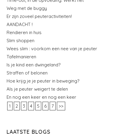
Time-out, in de opvoeding. Werkt het
Weg met de buggy
Er zijn zoveel peuteractiviteiten!
AANDACHT !
Rendieren in huis
Slim shoppen
Wees slim : voorkom een nee van je peuter
Tafelmanieren
Is je kind een dwingeland?
Straffen of belonen
Hoe krijg je je peuter in beweging?
Als je peuter weigert te delen
En nog een keer en nog een keer
1
2
3
4
5
6
7
>>
LAATSTE BLOGS