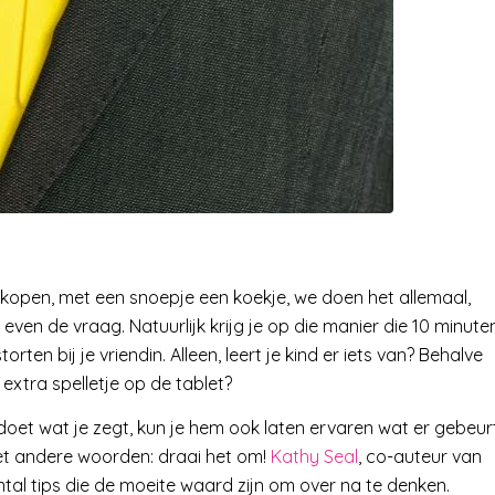
omkopen, met een snoepje een koekje, we doen het allemaal,
even de vraag. Natuurlijk krijg je op die manier die 10 minute
orten bij je vriendin. Alleen, leert je kind er iets van? Behalve
xtra spelletje op de tablet?
ij doet wat je zegt, kun je hem ook laten ervaren wat er gebeur
 Met andere woorden: draai het om!
Kathy Seal
, co-auteur van
tal tips die de moeite waard zijn om over na te denken.