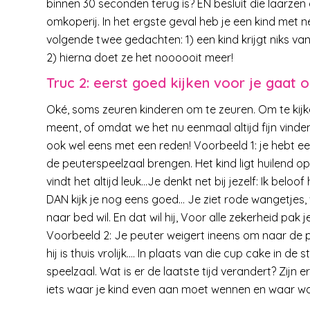
binnen 30 seconden terug is? EN besluit die laarzen a
omkoperij. In het ergste geval heb je een kind met n
volgende twee gedachten: 1) een kind krijgt niks va
2) hierna doet ze het noooooit meer!
Truc 2: eerst goed kijken voor je gaat
Oké, soms zeuren kinderen om te zeuren. Om te kijken
meent, of omdat we het nu eenmaal altijd fijn vinden 
ook wel eens met een reden! Voorbeeld 1: je hebt e
de peuterspeelzaal brengen. Het kind ligt huilend op
vindt het altijd leuk…Je denkt net bij jezelf: Ik belo
DAN kijk je nog eens goed… Je ziet rode wangetjes,
naar bed wil. En dat wil hij, Voor alle zekerheid pa
Voorbeeld 2: Je peuter weigert ineens om naar de peu
hij is thuis vrolijk…. In plaats van die cup cake in de
speelzaal. Wat is er de laatste tijd verandert? Zijn 
iets waar je kind even aan moet wennen en waar wat 