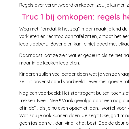
Regels over verantwoord omkopen, zou je kunnen 
Truc 1 bij omkopen: regels 
Weg met: “omdat ik het zeg”, maar maak je kind duid
vork eten en rechtop aan tafel zitten, omdat het een 
leeg slobbert. Bovendien kan je niet goed met elkaar
Daarnaast laat ze zien wat er gebeurt als ze niet naa
maar in de keuken leeg eten.
Kinderen zullen veel eerder doen wat je van ze vraa
ze – in bovenstaand voorbeeld: liever met goede ta
Nog een voorbeeld: Het stortregent buiten, toch zi
trekken. Nee !! Nee !! Vaak gevolgd door een nog dui
al in de” …als je nu even opschiet, dan… wortel-vo
Wat zou je ook kunnen doen. Je zegt: Oké, ga 1 minu
geen jas aan wil, dan vind ik het best. Doe de deur 