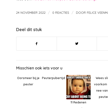
/
/
24 NOVEMBER 2022
0 REACTIES
DOOR
FELICE VEEN
Deel dit stuk
Misschien ook iets voor u
Wees sli
Peuterpubertijd
Oorsmeer bij je
voorkom
peuter
nee van
peute
11 Redenen