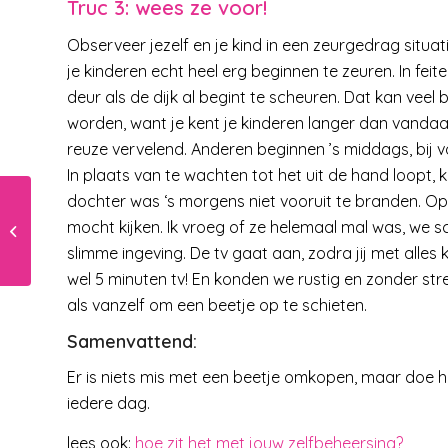
Truc 3: wees ze voor!
Observeer jezelf en je kind in een zeurgedrag situat
je kinderen echt heel erg beginnen te zeuren. In fei
deur als de dijk al begint te scheuren. Dat kan vee
worden, want je kent je kinderen langer dan vandaa
reuze vervelend. Anderen beginnen ’s middags, bij 
In plaats van te wachten tot het uit de hand loopt, k
dochter was ‘s morgens niet vooruit te branden. O
Kinderen lopen schurft op in
mocht kijken. Ik vroeg of ze helemaal mal was, we s
Utrechts ziekenhuis, ouders
wanhopig
slimme ingeving. De tv gaat aan, zodra jij met alles
wel 5 minuten tv! En konden we rustig en zonder str
als vanzelf om een beetje op te schieten.
Samenvattend:
Er is niets mis met een beetje omkopen, maar doe het
iedere dag.
lees ook:
hoe zit het met jouw zelfbeheersing?