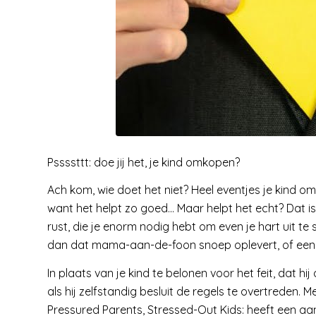
Pssssttt: doe jij het, je kind omkopen?
Ach kom, wie doet het niet? Heel eventjes je kind 
want het helpt zo goed… Maar helpt het echt? Dat is 
rust, die je enorm nodig hebt om even je hart uit te st
dan dat mama-aan-de-foon snoep oplevert, of een e
In plaats van je kind te belonen voor het feit, dat h
als hij zelfstandig besluit de regels te overtreden.
Pressured Parents, Stressed-Out Kids: heeft een aan