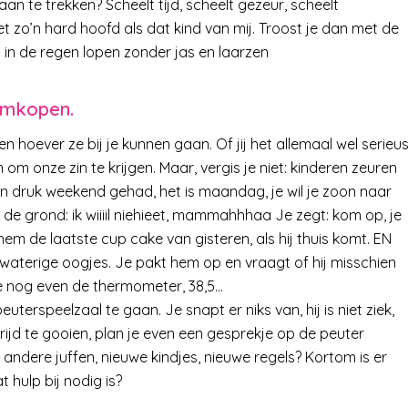
an te trekken? Scheelt tijd, scheelt gezeur, scheelt
et zo’n hard hoofd als dat kind van mij. Troost je dan met de
n in de regen lopen zonder jas en laarzen
 omkopen.
 hoever ze bij je kunnen gaan. Of jij het allemaal wel serieu
om onze zin te krijgen. Maar, vergis je niet: kinderen zeuren
en druk weekend gehad, het is maandag, je wil je zoon naar
 de grond: ik wiiiil niehieet, mammahhhaa Je zegt: kom op, je
of hem de laatste cup cake van gisteren, als hij thuis komt. EN
 waterige oogjes. Je pakt hem op en vraagt of hij misschien
k je nog even de thermometer, 38,5…
terspeelzaal te gaan. Je snapt er niks van, hij is niet ziek,
 strijd te gooien, plan je even een gesprekje op de peuter
er andere juffen, nieuwe kindjes, nieuwe regels? Kortom is er
hulp bij nodig is?