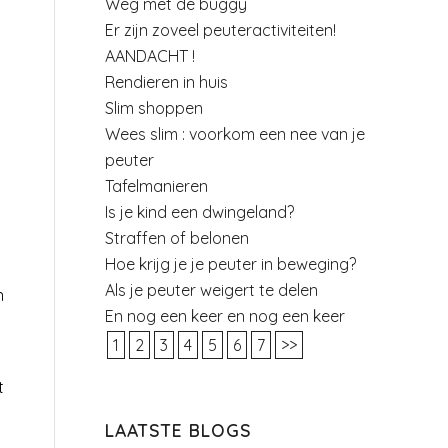
Weg met de buggy
Er zijn zoveel peuteractiviteiten!
AANDACHT !
Rendieren in huis
Slim shoppen
Wees slim : voorkom een nee van je
peuter
Tafelmanieren
Is je kind een dwingeland?
Straffen of belonen
Hoe krijg je je peuter in beweging?
Als je peuter weigert te delen
n
En nog een keer en nog een keer
1
2
3
4
5
6
7
>>
t
LAATSTE BLOGS