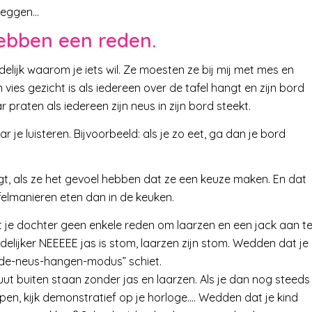
zeggen…
hebben een reden.
elijk waarom je iets wil. Ze moesten ze bij mij met mes en
vies gezicht is als iedereen over de tafel hangt en zijn bord
 praten als iedereen zijn neus in zijn bord steekt.
r je luisteren. Bijvoorbeeld: als je zo eet, ga dan je bord
gt, als ze het gevoel hebben dat ze een keuze maken. En dat
felmanieren eten dan in de keuken.
et je dochter geen enkele reden om laarzen en een jack aan t
delijker NEEEEE jas is stom, laarzen zijn stom. Wedden dat je
or-de-neus-hangen-modus” schiet.
ut buiten staan zonder jas en laarzen. Als je dan nog steeds
open, kijk demonstratief op je horloge…. Wedden dat je kind