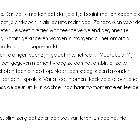
ie. Dan zal je merken dat dat je altijd begint met omkopen als
te zet je omkopen in als laatste redmiddel. Zandzakken voor d
l beter! Je weet precies wanneer ze vervelend beginnen te
g. Sommige kinderen worden ‘s morgens bij het ontbijt al
voorkeur in de supermarkt.
an je dingen voor zijn, geloof me: het werkt. Voorbeeld. Mijn
p een gegeven moment vroeg ze aan het ontbijt of ze tv
choten toch al nooit op. Maar toen kreeg ik een bijzonder
 klaar bent, sprak ik. Vanaf dat moment keek ze elke ochtend
ess de deur uit. Mijn dochter had haar tv-momentje en leerde
 slim, zorg dat ze er ook wat van leren. En doe het niet