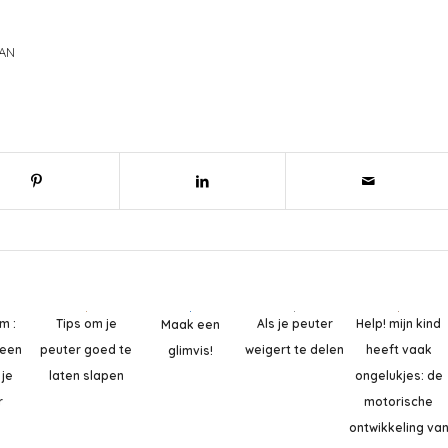
MAN
m :
Tips om je
Help! mijn kind
Als je peuter
Maak een
 een
peuter goed te
heeft vaak
weigert te delen
glimvis!
 je
laten slapen
ongelukjes: de
r
motorische
ontwikkeling va