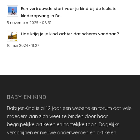
Een vertrouwde start voor je kind bij de leukste
kinderopvang in Br...
5 november 2025 - 08:31
Hoe krijg je je kind achter dat scherm vandaan?
10 mei 2024 - 11:27
BABY EN KIND
BabyenKind is al 12 jaar een website en forum dat vele
moeders aan zich weet te binden door haar
begrijpelijke artikelen en hartelijke toon. Dagelijks
verschijnen er nieuwe onderwerpen en artikelen.