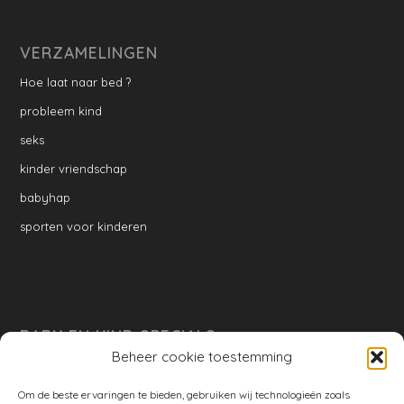
VERZAMELINGEN
Hoe laat naar bed ?
probleem kind
seks
kinder vriendschap
babyhap
sporten voor kinderen
BABY EN KIND SPECIALS
Beheer cookie toestemming
per week
Ontwikkeling per week
Om de beste ervaringen te bieden, gebruiken wij technologieën zoals