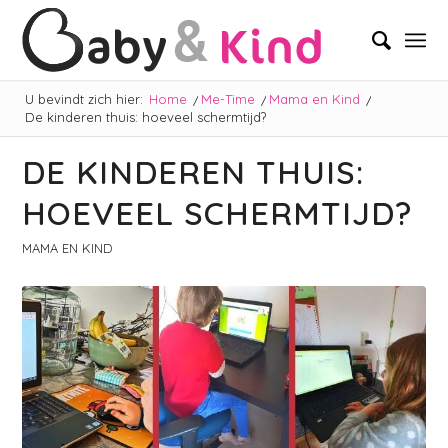
U bevindt zich hier:
Home
/
Me-Time
/
Mama en Kind
/
De kinderen thuis: hoeveel schermtijd?
DE KINDEREN THUIS:
HOEVEEL SCHERMTIJD?
MAMA EN KIND