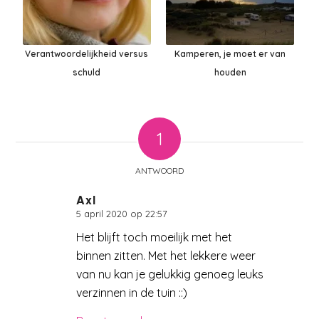
Verantwoordelijkheid versus
Kamperen, je moet er van
schuld
houden
1
ANTWOORD
Axl
5 april 2020 op 22:57
zegt:
Het blijft toch moeilijk met het
binnen zitten. Met het lekkere weer
van nu kan je gelukkig genoeg leuks
verzinnen in de tuin ::)