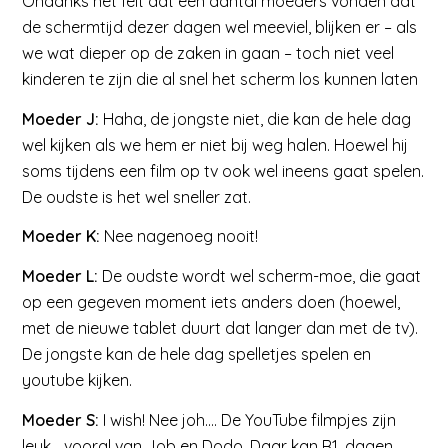
Ondanks het feit dat een aantal moeders vonden dat
de schermtijd dezer dagen wel meeviel, blijken er – als
we wat dieper op de zaken in gaan – toch niet veel
kinderen te zijn die al snel het scherm los kunnen laten
Moeder J:
Haha, de jongste niet, die kan de hele dag
wel kijken als we hem er niet bij weg halen. Hoewel hij
soms tijdens een film op tv ook wel ineens gaat spelen.
De oudste is het wel sneller zat.
Moeder K:
Nee nagenoeg nooit!
Moeder L:
De oudste wordt wel scherm-moe, die gaat
op een gegeven moment iets anders doen (hoewel,
met de nieuwe tablet duurt dat langer dan met de tv).
De jongste kan de hele dag spelletjes spelen en
youtube kijken.
Moeder S:
I wish! Nee joh…. De YouTube filmpjes zijn
leuk… vooral van Job en Dodo. Daar kan R1. dagen