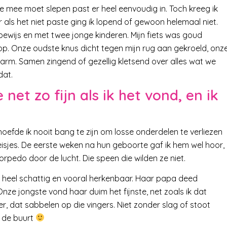
 je mee moet slepen past er heel eenvoudig in. Toch kreeg ik
 als het niet paste ging ik lopend of gewoon helemaal niet.
jbewijs en met twee jonge kinderen. Mijn fiets was goud
op. Onze oudste knus dicht tegen mijn rug aan gekroeld, onz
arm. Samen zingend of gezellig kletsend over alles wat we
dat.
et zo fijn als ik het vond, en ik
 hoefde ik nooit bang te zijn om losse onderdelen te verliezen
es. De eerste weken na hun geboorte gaf ik hem wel hoor,
orpedo door de lucht. Die speen die wilden ze niet.
 heel schattig en vooral herkenbaar. Haar papa deed
Onze jongste vond haar duim het fijnste, net zoals ik dat
r, dat sabbelen op die vingers. Niet zonder slag of stoot
n de buurt