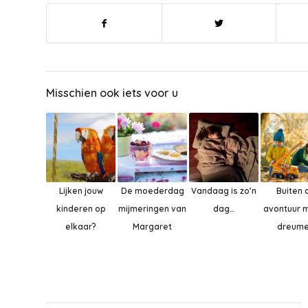
Misschien ook iets voor u
Lijken jouw
De moederdag
Vandaag is zo’n
Buiten 
kinderen op
mijmeringen van
dag…
avontuur m
elkaar?
Margaret
dreum