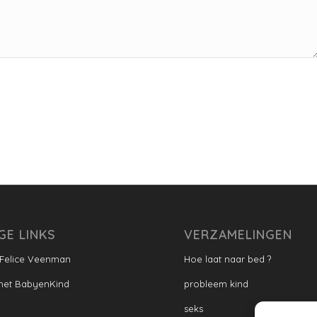
GE LINKS
VERZAMELINGEN
 Felice Veenman
Hoe laat naar bed ?
met BabyenKind
probleem kind
seks