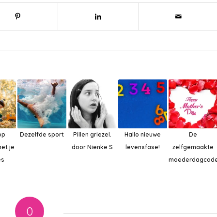
op
Dezelfde sport
Pillen griezel.
Hallo nieuwe
De
et je
door Nienke S
levensfase!
zelfgemaakte
es
moederdagcade
0