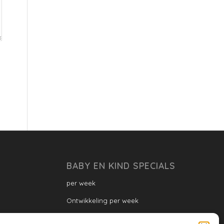
BABY EN KIND SPECIALS
per week
Ontwikkeling per week
Ontwikkeling dreumes: per maand