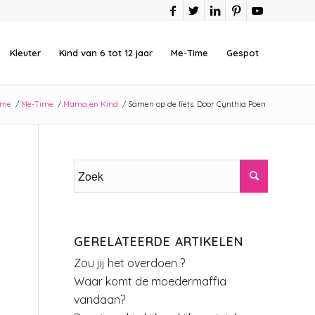
Kleuter
Kind van 6 tot 12 jaar
Me-Time
Gespot
ome
/
Me-Time
/
Mama en Kind
/
Samen op de fiets. Door Cynthia Poen
GERELATEERDE ARTIKELEN
Zou jij het overdoen ?
Waar komt de moedermaffia
vandaan?