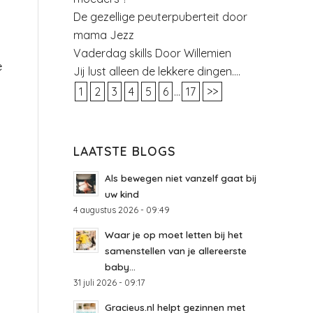
De gezellige peuterpuberteit door
mama Jezz
Vaderdag skills Door Willemien
e
Jij lust alleen de lekkere dingen….
1
2
3
4
5
6
...
17
>>
LAATSTE BLOGS
Als bewegen niet vanzelf gaat bij
uw kind
4 augustus 2026 - 09:49
Waar je op moet letten bij het
samenstellen van je allereerste
baby...
31 juli 2026 - 09:17
Gracieus.nl helpt gezinnen met