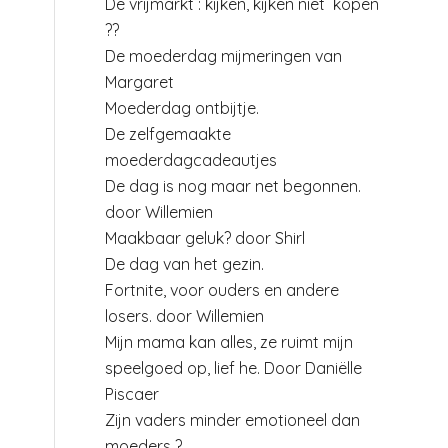
De vrijmarkt : kijken, kijken niet kopen
??
De moederdag mijmeringen van
Margaret
Moederdag ontbijtje.
De zelfgemaakte
moederdagcadeautjes
De dag is nog maar net begonnen.
door Willemien
Maakbaar geluk? door Shirl
De dag van het gezin.
Fortnite, voor ouders en andere
losers. door Willemien
Mijn mama kan alles, ze ruimt mijn
speelgoed op, lief he. Door Daniëlle
Piscaer
Zijn vaders minder emotioneel dan
moeders ?