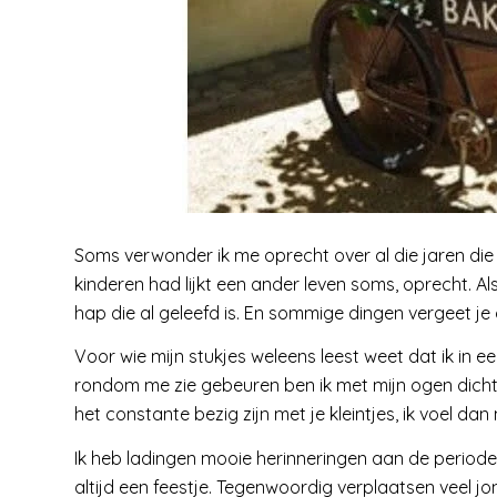
Soms verwonder ik me oprecht over al die jaren die t
kinderen had lijkt een ander leven soms, oprecht. Als
hap die al geleefd is. En sommige dingen vergeet j
Voor wie mijn stukjes weleens leest weet dat ik in e
rondom me zie gebeuren ben ik met mijn ogen dicht
het constante bezig zijn met je kleintjes, ik voel da
Ik heb ladingen mooie herinneringen aan de periode
altijd een feestje. Tegenwoordig verplaatsen veel j