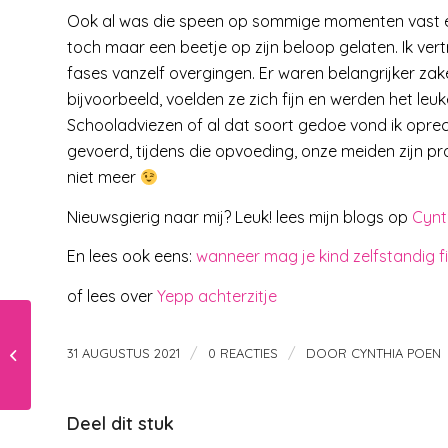
Ook al was die speen op sommige momenten vast een
toch maar een beetje op zijn beloop gelaten. Ik ver
fases vanzelf overgingen. Er waren belangrijker z
bijvoorbeeld, voelden ze zich fijn en werden het l
Schooladviezen of al dat soort gedoe vond ik oprech
gevoerd, tijdens die opvoeding, onze meiden zijn p
niet meer
Nieuwsgierig naar mij? Leuk! lees mijn blogs op
Cynt
En lees ook eens:
wanneer mag je kind zelfstandig f
of lees over
Yepp achterzitje
Mindful eten met je
/
/
31 AUGUSTUS 2021
0 REACTIES
DOOR
CYNTHIA POEN
kind door Delicia
Deel dit stuk