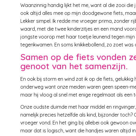
Waanzinnig handig lijkt het me, want al die zooi die
ook altijd alles mee op mijn doodgewone fiets, maar
Lekker simpel. Ik redde me vroeger prima, zonder ri
waard, met die twee kinderzitjes en een mand voor
jongste voorop met haar toetje leunend tegen mijn 
tegenkwamen. En soms knikkebollend, zo zoet was 
Samen op de fiets vonden ze n
genoot van het samenzijn.
En ook bij storm en wind zat ik op de fiets, gelukkig
onderweg want onze meiden waren geen speen-meisj
maar hij vloog al snel met enige regelmaat als een t
Onze oudste duimde met haar middel en ringvinger,
namelijk precies hetzelfde als kind, bijzonder toch? 
vroeger vond. En het ging bij allebei ook gewoon ove
maar dat is logisch, want die handjes waren altijd i