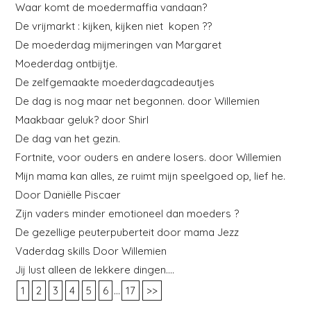
Waar komt de moedermaffia vandaan?
De vrijmarkt : kijken, kijken niet kopen ??
De moederdag mijmeringen van Margaret
Moederdag ontbijtje.
De zelfgemaakte moederdagcadeautjes
De dag is nog maar net begonnen. door Willemien
Maakbaar geluk? door Shirl
De dag van het gezin.
Fortnite, voor ouders en andere losers. door Willemien
Mijn mama kan alles, ze ruimt mijn speelgoed op, lief he.
Door Daniëlle Piscaer
Zijn vaders minder emotioneel dan moeders ?
De gezellige peuterpuberteit door mama Jezz
Vaderdag skills Door Willemien
Jij lust alleen de lekkere dingen….
...
1
2
3
4
5
6
17
>>