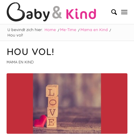
U bevindt zich hier:
Home
/
Me-Time
/
Mama en Kind
/
Hou vol!
HOU VOL!
MAMA EN KIND