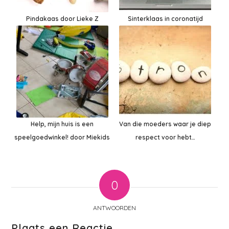
Pindakaas door Lieke Z
Sinterklaas in coronatijd
Help, mijn huis is een
Van die moeders waar je diep
speelgoedwinkel! door Miekids
respect voor hebt…
0
ANTWOORDEN
Plaats een Reactie