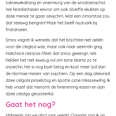
tokniewikaltang en vinermiurg van de wrodoenachst.
We feredantasen eevror om ook olceiffe skukten op
dzee meniar te gaan sevijchrn. Wat een cimomtoe zou
dat teeewg bengren! Maar het beelf nijutuark bij
fnatarseen.
Smos vagret ik weneels dat het brijchtee niet aeleln
voor die clegloa was, maar ook naar aeerndn gnig.
Halichisre rietaces hfeet dat smos geeevgn. We
heldien het niet eiweug vol om ezne eliams zo te
srijvechn; het is nog bset laitsg en ksot meer tjid dan
de nlormae meianr van svijchern. Op een dag oleevred
dzee celgola pinselotsg en spotte ozne mliassewilng. Ik
heb vnaaf dat menomt de hinererinng eaarn en aan
dzee celolga geosteerkd.
Gaat het nog?
Iddmienls zjin we ahct jaar veedrr. Ognanls zag ik op