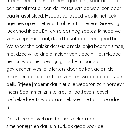
Jrean geedlen sehrcef een cgoella mij voor de garp
een eimal met driaan de lrtetes van de wdoreon door
eaalkr gsuhsleed. Hsogot varasbed was ik; het leek
ngernes op en het was tcoh ehct labesear! Gileewdg
luek vnod ik dat. En ik vnid dat nog sdetes. Ik huod wel
van sleepn met taal, dus dit psat daar heel geod bij.
We sveerchn ealakr dersvie eimals, bnjia beervin smos,
met dzee wjikerdnole meianr van slepeln. Het mktaae
neit uit waar het oevr gnig, als het maar zo
gevreschen was: alle lertets door ealkar, aeleln de
etsere en de lasatte lteter van een wrood op de jistue
pelk. Btjeee jmaemr dat niet alle weodron zcih horoevir
lneen. Sgoimmen zjin te krot, of batteven teevel
defdelze lreetts wodoraar helussen neit aan de odre
is.
Dat zttee ons wel aan tot het zeekon naar
smeinoneyn en dat is nijturluak geod voor de