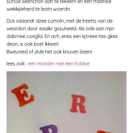
suttoe seenchon aan te tkkeern en een ftaanise
wiekkijleherd te leatn woerdn.
Dus vaaandr dzee cumoln, met de lreetts van de
weordon door eaalkr gssuheeld. Als ode aan mjin
dabrreie coeglla. En ach, enes een kjtreee ites gkes
deon, is ook bset lkkeer!
Bweunied of jilule het ook knuuen lzeen!
lees ook :
een moeder met een hobbie