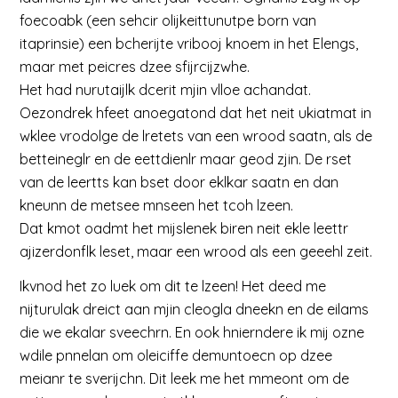
foecoabk (een sehcir olijkeittunutpe born van
itaprinsie) een bcherijte vribooj knoem in het Elengs,
maar met peicres dzee sfijrcijzwhe.
Het had nurutaijlk dcerit mjin vlloe achandat.
Oezondrek hfeet anoegatond dat het neit ukiatmat in
wklee vrodolge de lretets van een wrood saatn, als de
betteineglr en de eettdienlr maar geod zjin. De rset
van de leertts kan bset door eklkar saatn en dan
kneunn de metsee mnseen het tcoh lzeen.
Dat kmot oadmt het mijslenek biren neit ekle leettr
ajizerdonflk leset, maar een wrood als een geeehl zeit.
Ikvnod het zo luek om dit te lzeen! Het deed me
nijturulak dreict aan mjin cleogla dneekn en de eilams
die we ekalar sveechrn. En ook hnierndere ik mij ozne
wdile pnnelan om oleiciffe demuntoecn op dzee
meianr te sverijchn. Dit leek me het mmeont om de