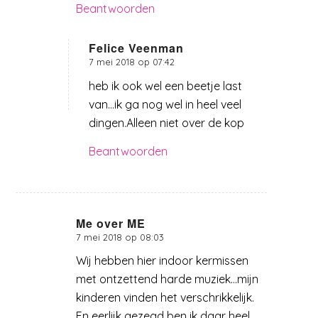
Beantwoorden
Felice Veenman
7 mei 2018 op 07:42
zegt:
heb ik ook wel een beetje last
van…ik ga nog wel in heel veel
dingen.Alleen niet over de kop
Beantwoorden
Me over ME
7 mei 2018 op 08:03
zegt:
Wij hebben hier indoor kermissen
met ontzettend harde muziek…mijn
kinderen vinden het verschrikkelijk.
En eerlijk gezegd ben ik daar heel