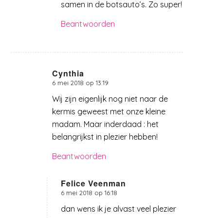
samen in de botsauto’s. Zo super!
Beantwoorden
Cynthia
6 mei 2018 op 13:19
zegt:
Wij zijn eigenlijk nog niet naar de
kermis geweest met onze kleine
madam. Maar inderdaad : het
belangrijkst in plezier hebben!
Beantwoorden
Felice Veenman
6 mei 2018 op 16:18
zegt:
dan wens ik je alvast veel plezier