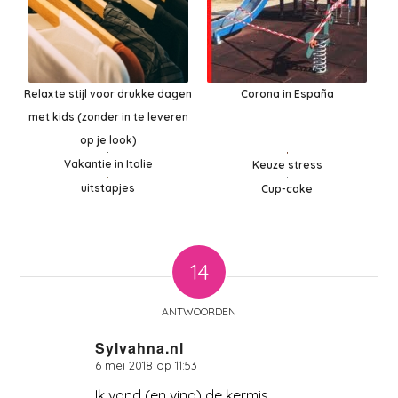
Relaxte stijl voor drukke dagen
Corona in España
met kids (zonder in te leveren
op je look)
Vakantie in Italie
Keuze stress
uitstapjes
Cup-cake
14
ANTWOORDEN
Sylvahna.nl
6 mei 2018 op 11:53
zegt:
Ik vond (en vind) de kermis