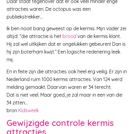
Daar staat tegenover dat er ook veel minder enge
attracties waren. De octopus was een
publiekstrekker…
Ik ben nooit bang geweest op de kermis. Mijn vader zei
altijd: “die attractie is het
brood
van de kermis klant.
Hij zal wel uitkijken dat er ongelukken gebeuren! Dan is
hij zijn boterham kwijt.” Een logische redenering leek
mij.
En in feite zijn die attracties ook heel erg veilig. Er zijn in
Nederland ruim 1000 kermis attracties. Van 124 werd
melding gemaakt. Daarvan waren er 34 terecht.
Dat is niet veel. Maar goed, je zal maar in een van die
34 zitten…
bron
Kidsweek
Gewijzigde controle kermis
attracties