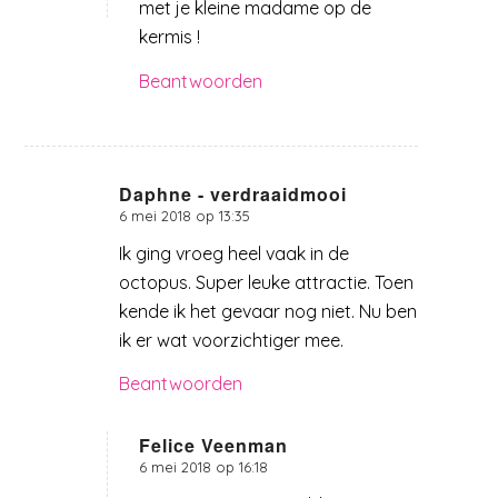
met je kleine madame op de
kermis !
Beantwoorden
Daphne - verdraaidmooi
6 mei 2018 op 13:35
zegt:
Ik ging vroeg heel vaak in de
octopus. Super leuke attractie. Toen
kende ik het gevaar nog niet. Nu ben
ik er wat voorzichtiger mee.
Beantwoorden
Felice Veenman
6 mei 2018 op 16:18
zegt: