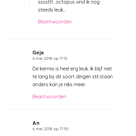
ssssttt…octopus vind ik nog
steeds leuk…
Beantwoorden
Geja
6 mei 2018 op 17:12
zegt:
De kermis is heel erg leuk. Ik blijf niet
te lang bij dit soort dingen stil staan
anders kan je niks meer.
Beantwoorden
An
6 mei 2018 op 17:50
zegt: