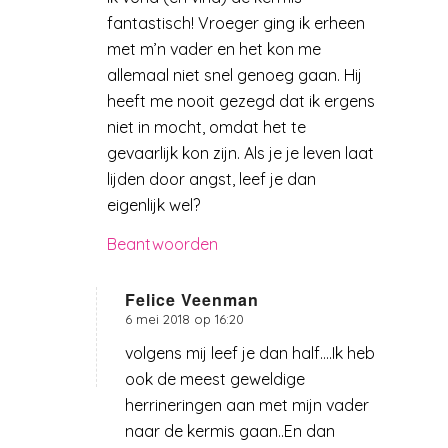
fantastisch! Vroeger ging ik erheen
met m’n vader en het kon me
allemaal niet snel genoeg gaan. Hij
heeft me nooit gezegd dat ik ergens
niet in mocht, omdat het te
gevaarlijk kon zijn. Als je je leven laat
lijden door angst, leef je dan
eigenlijk wel?
Beantwoorden
Felice Veenman
6 mei 2018 op 16:20
zegt:
volgens mij leef je dan half….Ik heb
ook de meest geweldige
herrineringen aan met mijn vader
naar de kermis gaan..En dan