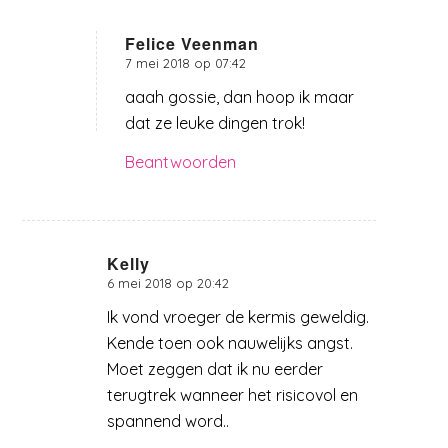
Felice Veenman
7 mei 2018 op 07:42
zegt:
aaah gossie, dan hoop ik maar
dat ze leuke dingen trok!
Beantwoorden
Kelly
6 mei 2018 op 20:42
zegt:
Ik vond vroeger de kermis geweldig.
Kende toen ook nauwelijks angst.
Moet zeggen dat ik nu eerder
terugtrek wanneer het risicovol en
spannend word..