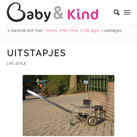
U bevindt zich hier:
Home
/
Me-Time
/
Life style
/
uitstapjes
UITSTAPJES
LIFE STYLE