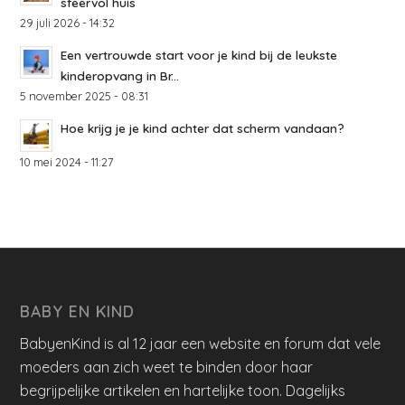
sfeervol huis
29 juli 2026 - 14:32
Een vertrouwde start voor je kind bij de leukste
kinderopvang in Br...
5 november 2025 - 08:31
Hoe krijg je je kind achter dat scherm vandaan?
10 mei 2024 - 11:27
BABY EN KIND
BabyenKind is al 12 jaar een website en forum dat vele
moeders aan zich weet te binden door haar
begrijpelijke artikelen en hartelijke toon. Dagelijks