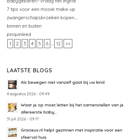
Babygebaren? Vraag het Ingrid!
7 tips voor een mooie make-up
zwangerschapsbroeken kopen….
binnen en buiten
pinquinleed
...
1
2
3
4
5
6
12
>>
LAATSTE BLOGS
Als bewegen niet vanzelf gaat bij uw kind
4 augustus 2026 - 09:49
Waar je op moet letten bij het samenstellen van je
allereerste baby...
31 juli 2026 - 09:17
Gracieus.nl helpt gezinnen met inspiratie voor een
sfeervol huis