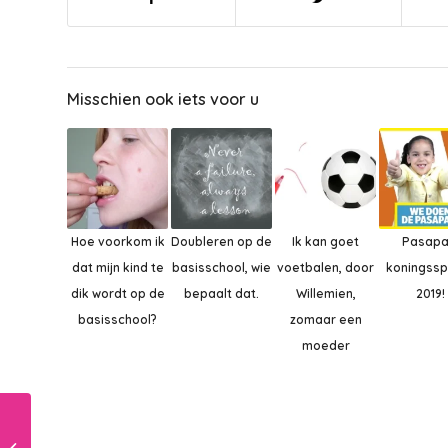
Misschien ook iets voor u
Hoe voorkom ik
Doubleren op de
Ik kan goet
Pasapa
dat mijn kind te
basisschool, wie
voetbalen, door
koningssp
dik wordt op de
bepaalt dat.
Willemien,
2019!
basisschool?
zomaar een
moeder
In de sneltrein van