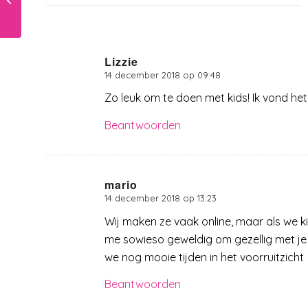
Sinterklaas naar Kerst
Lizzie
14 december 2018 op 09:48
zegt:
Zo leuk om te doen met kids! Ik vond het
Beantwoorden
mario
14 december 2018 op 13:23
zegt:
Wij maken ze vaak online, maar als we ki
me sowieso geweldig om gezellig met je 
we nog mooie tijden in het voorruitzicht
Beantwoorden