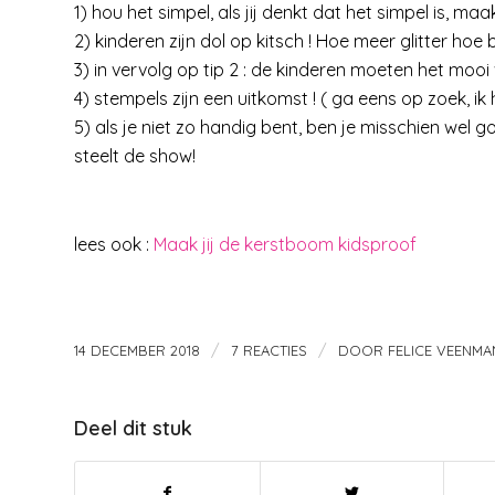
1) hou het simpel, als jij denkt dat het simpel is, m
2) kinderen zijn dol op kitsch ! Hoe meer glitter hoe 
3) in vervolg op tip 2 : de kinderen moeten het mooi vi
4) stempels zijn een uitkomst ! ( ga eens op zoek, 
5) als je niet zo handig bent, ben je misschien wel go
steelt de show!
lees ook :
Maak jij de kerstboom kidsproof
/
/
14 DECEMBER 2018
7 REACTIES
DOOR
FELICE VEENMA
Deel dit stuk