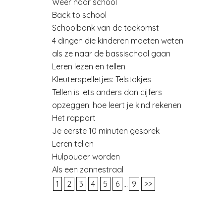
Weer naar school
Back to school
Schoolbank van de toekomst
4 dingen die kinderen moeten weten
als ze naar de bassischool gaan
Leren lezen en tellen
Kleuterspelletjes: Telstokjes
Tellen is iets anders dan cijfers
opzeggen: hoe leert je kind rekenen
Het rapport
Je eerste 10 minuten gesprek
Leren tellen
Hulpouder worden
Als een zonnestraal
1
2
3
4
5
6
...
9
>>