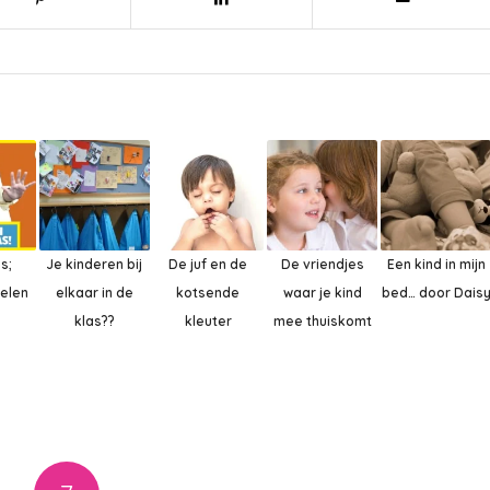
s;
Je kinderen bij
De juf en de
De vriendjes
Een kind in mijn
elen
elkaar in de
kotsende
waar je kind
bed… door Dais
klas??
kleuter
mee thuiskomt