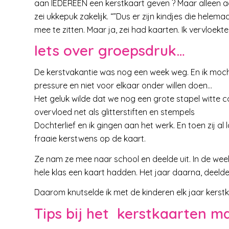
aan IEDEREEN een kerstkaart geven ? Maar alleen aa
zei ukkepuk zakelijk. “”Dus er zijn kindjes die helemaal
mee te zitten. Maar ja, zei had kaarten. Ik vervloek
Iets over groepsdruk…
De kerstvakantie was nog een week weg. En ik mocht
pressure en niet voor elkaar onder willen doen…
Het geluk wilde dat we nog een grote stapel witte 
overvloed net als glitterstiften en stempels
Dochterlief en ik gingen aan het werk. En toen zij al 
fraaie kerstwens op de kaart.
Ze nam ze mee naar school en deelde uit. In de wee
hele klas een kaart hadden. Het jaar daarna, deelde
Daarom knutselde ik met de kinderen elk jaar kerst
Tips bij het kerstkaarten m