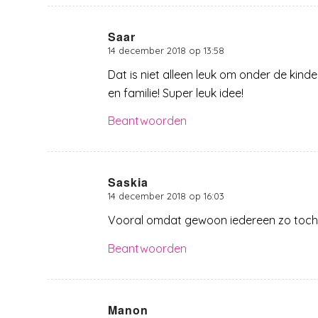
Saar
14 december 2018 op 13:58
zegt:
Dat is niet alleen leuk om onder de kind
en familie! Super leuk idee!
Beantwoorden
Saskia
14 december 2018 op 16:03
zegt:
Vooral omdat gewoon iedereen zo toch ee
Beantwoorden
Manon