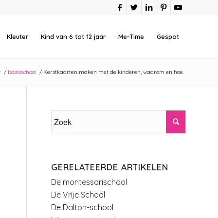
Kleuter
Kind van 6 tot 12 jaar
Me-Time
Gespot
r
/
basisschool
/
Kerstkaarten maken met de kinderen, waarom en hoe.
GERELATEERDE ARTIKELEN
De montessorischool
De Vrije School
De Dalton-school