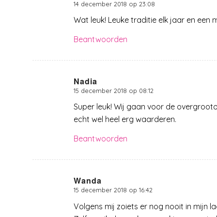
14 december 2018 op 23:08
zegt:
Wat leuk! Leuke traditie elk jaar en een
Beantwoorden
Nadia
15 december 2018 op 08:12
zegt:
Super leuk! Wij gaan voor de overgrooto
echt wel heel erg waarderen.
Beantwoorden
Wanda
15 december 2018 op 16:42
zegt:
Volgens mij zoiets er nog nooit in mijn l