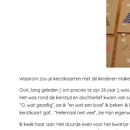
Waarom zou je kerstkaarten met de kinderen maken?
Ooit, lang geleden ( om precies te zijn 26 jaar ), w
Het was rond de kerstijd en dochterlief kwam van sc
“O, wat gezellig”, zei ik “en wat een boel” Ik beken
kerstkaart gaf… “Helemaal niet veel”, zei mijn eige
Ik keek haar aan. Het duurde even voor het kwartje vie