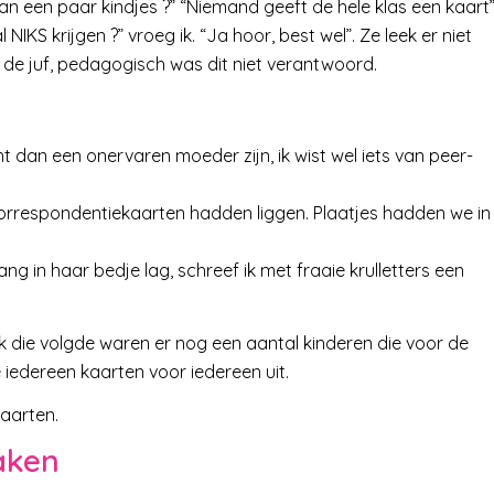
n een paar kindjes ?” “Niemand geeft de hele klas een kaart”
 NIKS krijgen ?” vroeg ik. “Ja hoor, best wel”. Ze leek er niet
te de juf, pedagogisch was dit niet verantwoord.
 dan een onervaren moeder zijn, ik wist wel iets van peer-
correspondentiekaarten hadden liggen. Plaatjes hadden we in
lang in haar bedje lag, schreef ik met fraaie krulletters een
k die volgde waren er nog een aantal kinderen die voor de
 iedereen kaarten voor iedereen uit.
kaarten.
aken