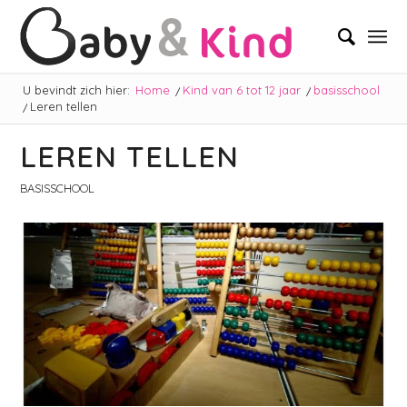
U bevindt zich hier:
Home
/
Kind van 6 tot 12 jaar
/
basisschool
/
Leren tellen
LEREN TELLEN
BASISSCHOOL