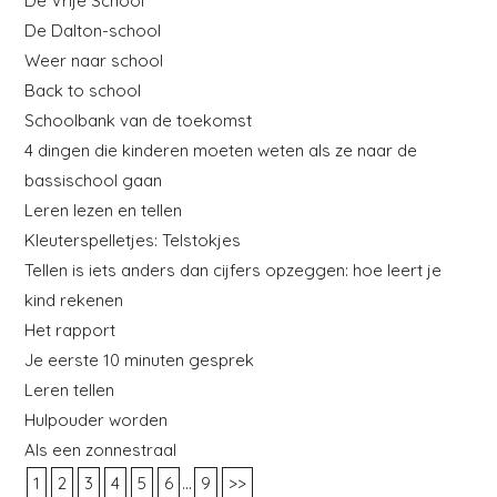
De Vrije School
De Dalton-school
Weer naar school
Back to school
Schoolbank van de toekomst
4 dingen die kinderen moeten weten als ze naar de
bassischool gaan
Leren lezen en tellen
Kleuterspelletjes: Telstokjes
Tellen is iets anders dan cijfers opzeggen: hoe leert je
kind rekenen
Het rapport
Je eerste 10 minuten gesprek
Leren tellen
Hulpouder worden
Als een zonnestraal
...
1
2
3
4
5
6
9
>>