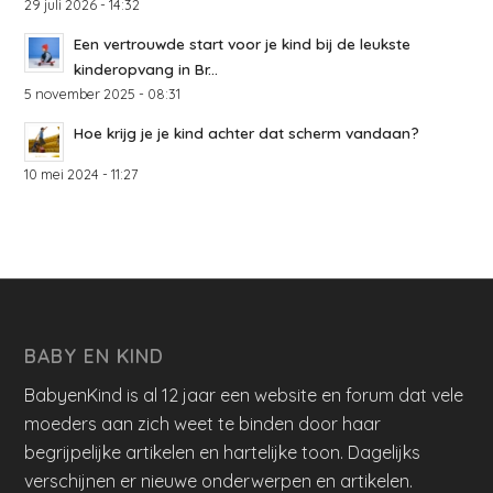
29 juli 2026 - 14:32
Een vertrouwde start voor je kind bij de leukste
kinderopvang in Br...
5 november 2025 - 08:31
Hoe krijg je je kind achter dat scherm vandaan?
10 mei 2024 - 11:27
BABY EN KIND
BabyenKind is al 12 jaar een website en forum dat vele
moeders aan zich weet te binden door haar
begrijpelijke artikelen en hartelijke toon. Dagelijks
verschijnen er nieuwe onderwerpen en artikelen.