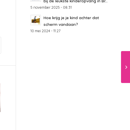
bij de leukste kinderopvang in Br...
5 november 2025 - 08:31
Hoe krijg je je kind achter dat
scherm vandaan?
10 mei 2024 - 11:27
Ge
aa