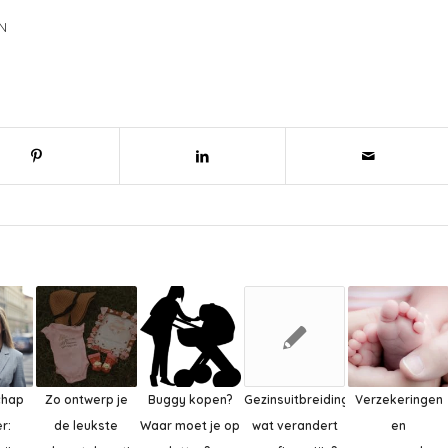
N
chap
Zo ontwerp je
Buggy kopen?
Gezinsuitbreiding:
Verzekeringen
r:
de leukste
Waar moet je op
wat verandert
en