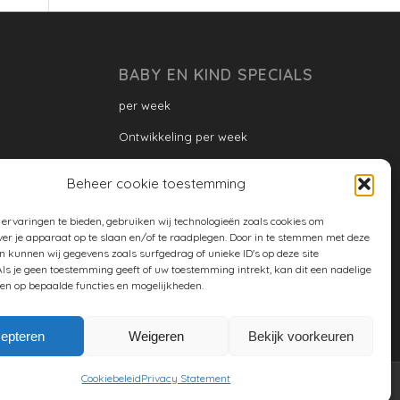
BABY EN KIND SPECIALS
per week
Ontwikkeling per week
Ontwikkeling dreumes: per maand
Beheer cookie toestemming
Ontwikkeling peuter: per maand
ervaringen te bieden, gebruiken wij technologieën zoals cookies om
Ontwikkeling per maand
ver je apparaat op te slaan en/of te raadplegen. Door in te stemmen met deze
n kunnen wij gegevens zoals surfgedrag of unieke ID's op deze site
ontwikkeling per jaar
ls je geen toestemming geeft of uw toestemming intrekt, kan dit een nadelige
en op bepaalde functies en mogelijkheden.
Cookiebeleid (EU)
epteren
Weigeren
Bekijk voorkeuren
Cookiebeleid
Privacy Statement