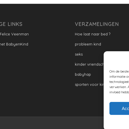
GE LINKS
VERZAMELINGEN
 Felice Veenman
Hoe laat naar bed ?
met BabyenKind
probleem kind
seks
kinder vriendschap
Om de beste 
babyhap
informatie o
technologieë
sporten voor kinderen
verwerken. A
invloed hebb
Acc