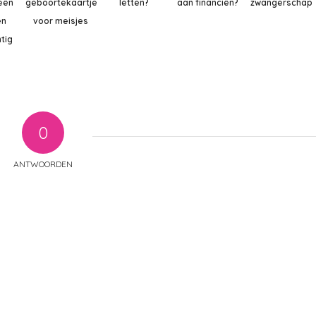
eën
geboortekaartjes
letten?
aan financiën?
zwangerschap
en
voor meisjes
tig
n
0
ANTWOORDEN