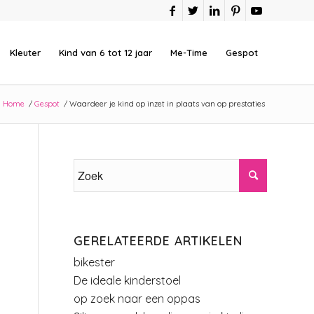
Kleuter
Kind van 6 tot 12 jaar
Me-Time
Gespot
Home
/
Gespot
/
Waardeer je kind op inzet in plaats van op prestaties
GERELATEERDE ARTIKELEN
bikester
De ideale kinderstoel
op zoek naar een oppas