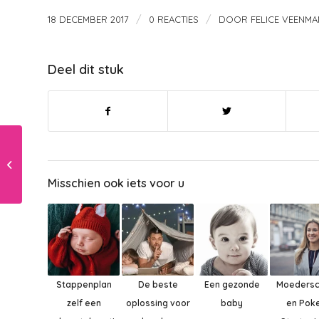
/
/
18 DECEMBER 2017
0 REACTIES
DOOR
FELICE VEENMA
Deel dit stuk
Veilig in de auto met
je kindjes
Misschien ook iets voor u
Stappenplan
De beste
Een gezonde
Moeders
zelf een
oplossing voor
baby
en Poke