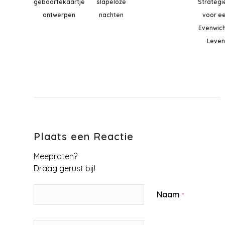
geboortekaartje
slapeloze
Strategi
ontwerpen
nachten
voor e
Evenwich
Leve
Plaats een Reactie
Meepraten?
Draag gerust bij!
Naam
*