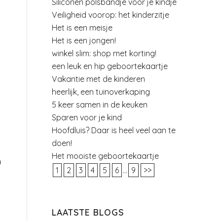
Siliconen polsbandje voor je kindje
Veiligheid voorop: het kinderzitje
Het is een meisje
Het is een jongen!
winkel slim: shop met korting!
een leuk en hip geboortekaartje
Vakantie met de kinderen
heerlijk, een tuinoverkaping
5 keer samen in de keuken
Sparen voor je kind
Hoofdluis? Daar is heel veel aan te
doen!
Het mooiste geboortekaartje
n
1
2
3
4
5
6
...
9
>>
LAATSTE BLOGS