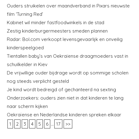
Ouders struikelen over maandverband in Pixars nieuwste
film ‘Turning Red’
Kabinet wil minder fastfoodwinkels in de stad
Zestig kinderburgermeesters smeden plannen
Radar: Bol.com verkoopt levensgevaarlijk en onveilig
kinderspeelgoed
Tientallen baby’s van Oekraïense draagmoeders vast in
schuilkelder in Kiev
De vrijwillige ouder bijdrage wordt op sommige scholen
nog steeds verplicht gesteld
Je kind wordt bedreigd of gechanteerd na sexting
Onderzoekers: ouders zien niet in dat kinderen te lang
naar scherm kijken
Oekraïense en Nederlandse kinderen spreken elkaar
...
1
2
3
4
5
6
17
>>