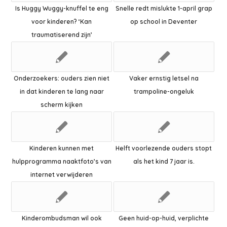
Is Huggy Wuggy-knuffel te eng
Snelle redt mislukte 1-april grap
voor kinderen? ‘Kan
op school in Deventer
traumatiserend zijn’
Onderzoekers: ouders zien niet
Vaker ernstig letsel na
in dat kinderen te lang naar
trampoline-ongeluk
scherm kijken
Kinderen kunnen met
Helft voorlezende ouders stopt
hulpprogramma naaktfoto’s van
als het kind 7 jaar is.
internet verwijderen
Kinderombudsman wil ook
Geen huid-op-huid, verplichte