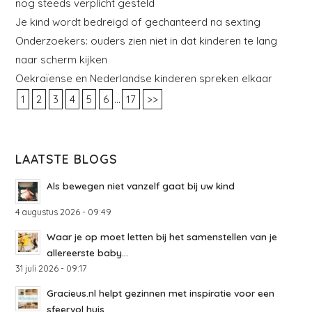
nog steeds verplicht gesteld
Je kind wordt bedreigd of gechanteerd na sexting
Onderzoekers: ouders zien niet in dat kinderen te lang
naar scherm kijken
Oekraïense en Nederlandse kinderen spreken elkaar
...
1
2
3
4
5
6
17
>>
LAATSTE BLOGS
Als bewegen niet vanzelf gaat bij uw kind
4 augustus 2026 - 09:49
Waar je op moet letten bij het samenstellen van je
allereerste baby...
31 juli 2026 - 09:17
Gracieus.nl helpt gezinnen met inspiratie voor een
sfeervol huis