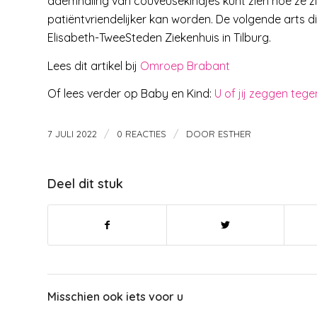
ademhaling van couveusekindjes kunt zien hoe ze zi
patiëntvriendelijker kan worden. De volgende arts d
Elisabeth-TweeSteden Ziekenhuis in Tilburg.
Lees dit artikel bij
Omroep Brabant
Of lees verder op Baby en Kind:
U of jij zeggen tege
/
/
7 JULI 2022
0 REACTIES
DOOR
ESTHER
Deel dit stuk
Misschien ook iets voor u