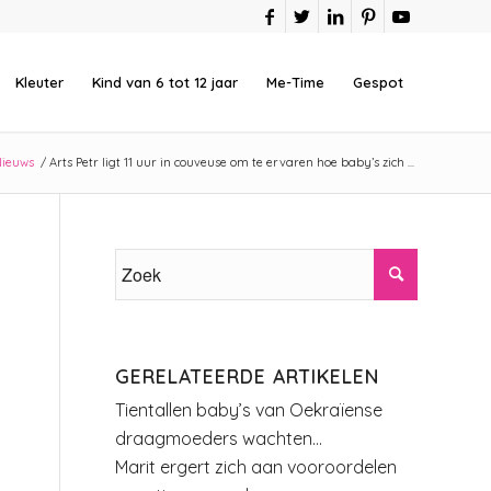
Kleuter
Kind van 6 tot 12 jaar
Me-Time
Gespot
Nieuws
/
Arts Petr ligt 11 uur in couveuse om te ervaren hoe baby’s zich ...
GERELATEERDE ARTIKELEN
Tientallen baby’s van Oekraïense
draagmoeders wachten…
Marit ergert zich aan vooroordelen