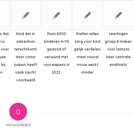
s dat
Kind dat in
Ruim 6000
Stellen willen
Leerlingen
rus
ziekenhuis
kinderen in VS
zorg voor kind
groep 8 maken
t voor
terechtkomt
gedood of
gelijk verdelen,
voor laatste
uze
door coma
verwond met
maar vooral
keer centrale
 bij
zuipen, heeft
vuurwapens in
vrouw werkt
eindtoets
en
vaak slecht
2022
minder
voorbeeld
0
ANTWOORDEN