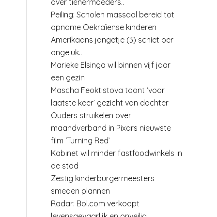
over tienermoeders..
Peiling: Scholen massaal bereid tot
opname Oekraïense kinderen
Amerikaans jongetje (3) schiet per
ongeluk..
Marieke Elsinga wil binnen vijf jaar
een gezin
Mascha Feoktistova toont ‘voor
laatste keer’ gezicht van dochter
Ouders struikelen over
maandverband in Pixars nieuwste
film ‘Turning Red’
Kabinet wil minder fastfoodwinkels in
de stad
Zestig kinderburgermeesters
smeden plannen
Radar: Bol.com verkoopt
levensgevaarlijk en onveilig