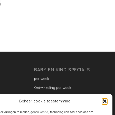
BABY EN KIND SPECIALS
per week
Ontwikkeling per week
Ontwikkeling dreumes: per maand
Beheer cookie toestemming
Ontwikkeling peuter: per maand
ervaringen te bieden, gebruiken wij technologieën zoals cookies om
Ontwikkeling per maand