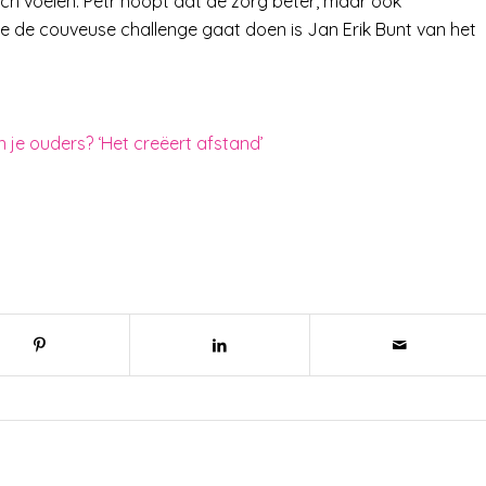
ch voelen. Petr hoopt dat de zorg beter, maar ook
ie de couveuse challenge gaat doen is Jan Erik Bunt van het
n je ouders? ‘Het creëert afstand’