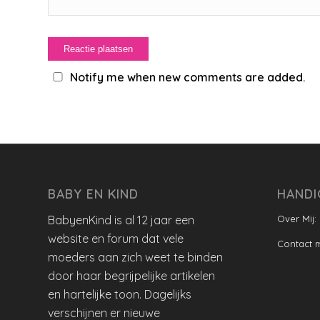
Notify me when new comments are added.
BABY EN KIND
HANDI
BabyenKind is al 12 jaar een
Over Mij:
website en forum dat vele
Contact 
moeders aan zich weet te binden
door haar begrijpelijke artikelen
en hartelijke toon. Dagelijks
verschijnen er nieuwe