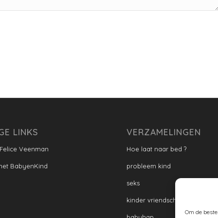
GE LINKS
VERZAMELINGEN
 Felice Veenman
Hoe laat naar bed ?
met BabyenKind
probleem kind
seks
kinder vriendschap
Om de beste 
babyhap