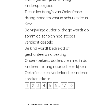
kinderspeelgoed
Tientallen baby’s van Oekraïense
draagmoeders vast in schuilkelder in
Kiev
De vrijwillige ouder bijdrage wordt op
sommige scholen nog steeds
verplicht gesteld
Je kind wordt bedreigd of
gechanteerd na sexting
Onderzoekers: ouders zien niet in dat
kinderen te lang naar scherm kijken
Oekraïense en Nederlandse kinderen
spreken elkaar
1
2
3
4
5
6
...
17
>>