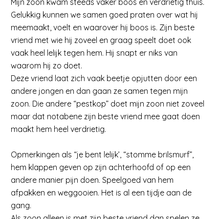
Mijn zoon kwam steeds vaker boos en verdrietig thuis.
Gelukkig kunnen we samen goed praten over wat hij
meemaakt, voelt en waarover hij boos is. Zijn beste
vriend met wie hij zoveel en graag speelt doet ook
vaak heel lelijk tegen hem. Hij snapt er niks van
waarom hij zo doet.
Deze vriend laat zich vaak beetje opjutten door een
andere jongen en dan gaan ze samen tegen mijn
zoon. Die andere “pestkop” doet mijn zoon niet zoveel
maar dat notabene zijn beste vriend mee gaat doen
maakt hem heel verdrietig.
Opmerkingen als “je bent lelijk’, “stomme brilsmurf”,
hem klappen geven op zijn achterhoofd of op een
andere manier pijn doen. Speelgoed van hem
afpakken en weggooien. Het is al een tijdje aan de
gang.
Als zoon alleen is met zijn beste vriend dan spelen ze