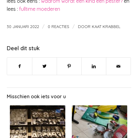
lees ook eens :
waarom wordt een kind een pester?
en
lees :
fulltime moederen
/
/
30 JANUARI 2022
0 REACTIES
DOOR
KAAT KRABBEL
Deel dit stuk
Misschien ook iets voor u