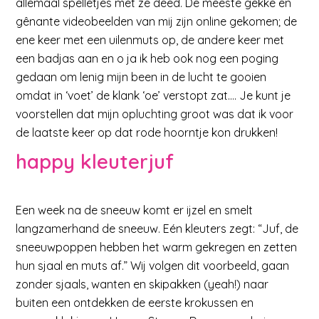
allemaal spelletjes met ze deed. De meeste gekke en
gênante videobeelden van mij zijn online gekomen; de
ene keer met een uilenmuts op, de andere keer met
een badjas aan en o ja ik heb ook nog een poging
gedaan om lenig mijn been in de lucht te gooien
omdat in ‘voet’ de klank ‘oe’ verstopt zat…. Je kunt je
voorstellen dat mijn opluchting groot was dat ik voor
de laatste keer op dat rode hoorntje kon drukken!
happy kleuterjuf
Een week na de sneeuw komt er ijzel en smelt
langzamerhand de sneeuw. Eén kleuters zegt: “Juf, de
sneeuwpoppen hebben het warm gekregen en zetten
hun sjaal en muts af.” Wij volgen dit voorbeeld, gaan
zonder sjaals, wanten en skipakken (yeah!) naar
buiten een ontdekken de eerste krokussen en