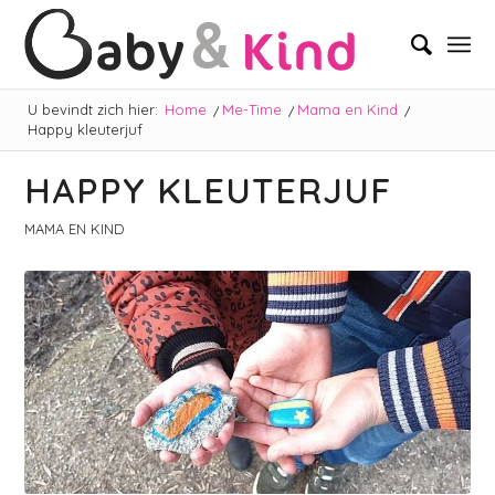
U bevindt zich hier:
Home
/
Me-Time
/
Mama en Kind
/
Happy kleuterjuf
HAPPY KLEUTERJUF
MAMA EN KIND