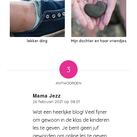
lekker ding
Mijn dochter en haar vriendjes
3
ANTWOORDEN
Mama Jezz
26 februari 2021 op 08:01
zegt:
Wat een heerlijke blog! Veel fijner
om gewoon in de klas de kinderen
les te geven. Je bent geen juf
geworden om online les te geven.