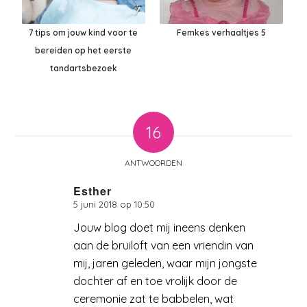
7 tips om jouw kind voor te
Femkes verhaaltjes 5
bereiden op het eerste
tandartsbezoek
16
ANTWOORDEN
Esther
5 juni 2018 op 10:50
zegt:
Jouw blog doet mij ineens denken
aan de bruiloft van een vriendin van
mij, jaren geleden, waar mijn jongste
dochter af en toe vrolijk door de
ceremonie zat te babbelen, wat