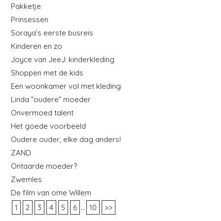
Pakketje
Prinsessen
Soraya’s eerste busreis
Kinderen en zo
Joyce van JeeJ: kinderkleding
Shoppen met de kids
Een woonkamer vol met kleding
Linda ”oudere” moeder
Onvermoed talent
Het goede voorbeeld
Oudere ouder, elke dag anders!
ZAND
Ontaarde moeder?
Zwemles
De film van ome Willem
...
1
2
3
4
5
6
10
>>