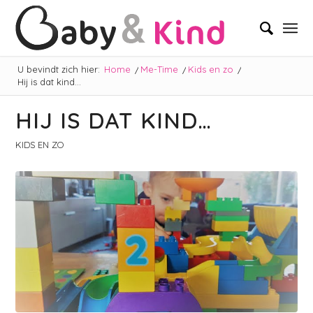
U bevindt zich hier:
Home
/
Me-Time
/
Kids en zo
/
Hij is dat kind…
HIJ IS DAT KIND…
KIDS EN ZO