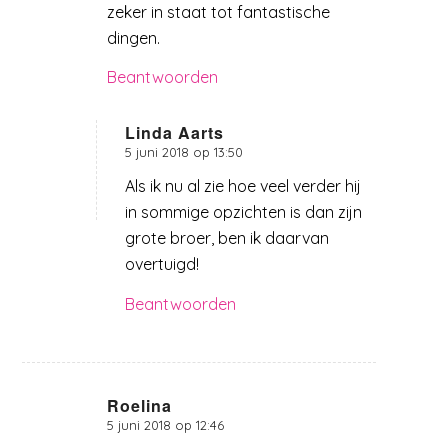
zeker in staat tot fantastische
dingen.
Beantwoorden
Linda Aarts
5 juni 2018 op 13:50
zegt:
Als ik nu al zie hoe veel verder hij
in sommige opzichten is dan zijn
grote broer, ben ik daarvan
overtuigd!
Beantwoorden
Roelina
5 juni 2018 op 12:46
zegt: