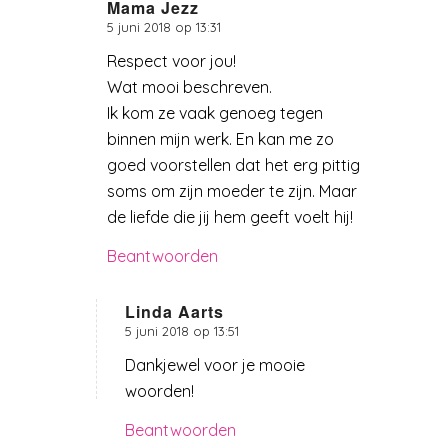
Mama Jezz
5 juni 2018 op 13:31
zegt:
Respect voor jou!
Wat mooi beschreven.
Ik kom ze vaak genoeg tegen
binnen mijn werk. En kan me zo
goed voorstellen dat het erg pittig
soms om zijn moeder te zijn. Maar
de liefde die jij hem geeft voelt hij!
Beantwoorden
Linda Aarts
5 juni 2018 op 13:51
zegt:
Dankjewel voor je mooie
woorden!
Beantwoorden