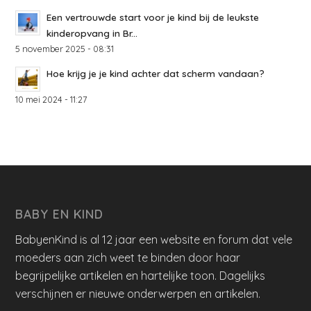
Een vertrouwde start voor je kind bij de leukste
kinderopvang in Br...
5 november 2025 - 08:31
Hoe krijg je je kind achter dat scherm vandaan?
10 mei 2024 - 11:27
BABY EN KIND
BabyenKind is al 12 jaar een website en forum dat vele
moeders aan zich weet te binden door haar
begrijpelijke artikelen en hartelijke toon. Dagelijks
verschijnen er nieuwe onderwerpen en artikelen.