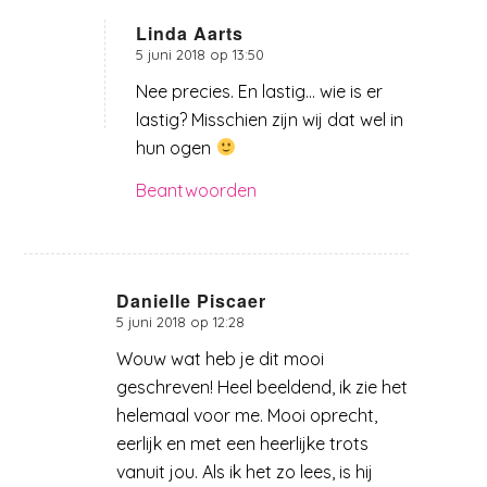
Linda Aarts
5 juni 2018 op 13:50
zegt:
Nee precies. En lastig… wie is er
lastig? Misschien zijn wij dat wel in
hun ogen
Beantwoorden
Danielle Piscaer
5 juni 2018 op 12:28
zegt:
Wouw wat heb je dit mooi
geschreven! Heel beeldend, ik zie het
helemaal voor me. Mooi oprecht,
eerlijk en met een heerlijke trots
vanuit jou. Als ik het zo lees, is hij