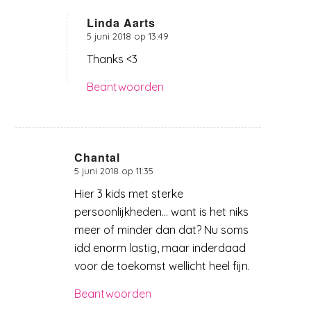
Linda Aarts
5 juni 2018 op 13:49
zegt:
Thanks <3
Beantwoorden
Chantal
5 juni 2018 op 11:35
zegt:
Hier 3 kids met sterke
persoonlijkheden… want is het niks
meer of minder dan dat? Nu soms
idd enorm lastig, maar inderdaad
voor de toekomst wellicht heel fijn.
Beantwoorden