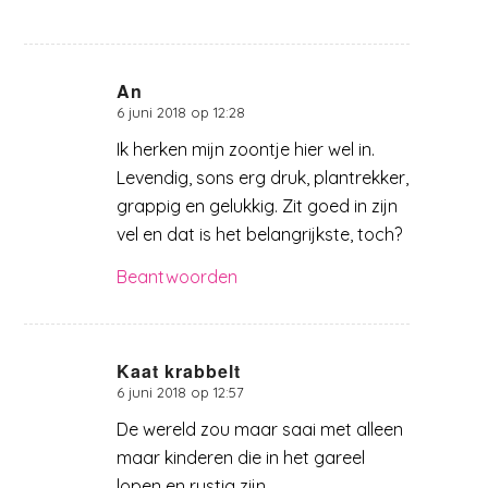
An
6 juni 2018 op 12:28
zegt:
Ik herken mijn zoontje hier wel in.
Levendig, sons erg druk, plantrekker,
grappig en gelukkig. Zit goed in zijn
vel en dat is het belangrijkste, toch?
Beantwoorden
Kaat krabbelt
6 juni 2018 op 12:57
zegt:
De wereld zou maar saai met alleen
maar kinderen die in het gareel
lopen en rustig zijn.