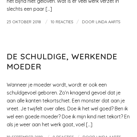
het bijna niet geloven. Wat is er veel werk verzet in
slechts een paar […]
/
/
23 OKTOBER 2018
10 REACTIES
DOOR
LINDA AARTS
MAMA EN KIND
DE SCHULDIGE, WERKENDE
MOEDER
Wanneer je moeder wordt, wordt er ook een
schuldgevoel geboren. Zo’n knagend gevoel dat je
aan alle kanten tekortschiet. Een monster dat aan je
vreet. Je twijfelt over alles. Doe ik het wel goed? Ben ik
wel een goede moeder? Doe ik mijn kind niet tekort? En
als je weer aan het werk gaat, voel […]