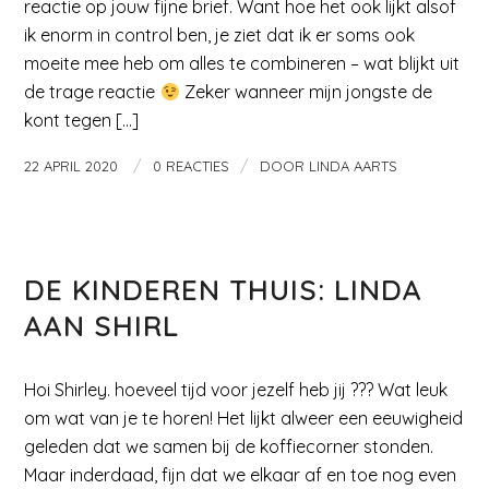
reactie op jouw fijne brief. Want hoe het ook lijkt alsof
ik enorm in control ben, je ziet dat ik er soms ook
moeite mee heb om alles te combineren – wat blijkt uit
de trage reactie
Zeker wanneer mijn jongste de
kont tegen […]
/
/
22 APRIL 2020
0 REACTIES
DOOR
LINDA AARTS
MAMA EN KIND
DE KINDEREN THUIS: LINDA
AAN SHIRL
Hoi Shirley. hoeveel tijd voor jezelf heb jij ??? Wat leuk
om wat van je te horen! Het lijkt alweer een eeuwigheid
geleden dat we samen bij de koffiecorner stonden.
Maar inderdaad, fijn dat we elkaar af en toe nog even