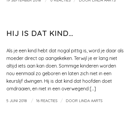
/
/
19 SEPTEMBER 2018
0 REACTIES
DOOR
LINDA AARTS
KIDS EN ZO
HIJ IS DAT KIND…
Als je een kind hebt dat nogal pittig is, word je daar als
moeder direct op aangekeken. Terwijl je er lang niet
altijd iets aan kan doen. Sommige kinderen worden
nou eenmaal zo geboren en laten zich niet in een
keurslijf dwingen. Hij is dat kind dat hoofden doet
omdraaien, en niet in een overwegend […]
/
/
5 JUNI 2018
16 REACTIES
DOOR
LINDA AARTS