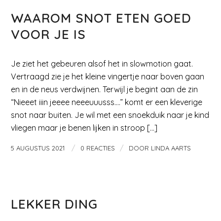
WAAROM SNOT ETEN GOED
VOOR JE IS
Je ziet het gebeuren alsof het in slowmotion gaat.
Vertraagd zie je het kleine vingertje naar boven gaan
en in de neus verdwijnen. Terwijl je begint aan de zin
“Nieeet iiin jeeee neeeuuusss….” komt er een kleverige
snot naar buiten. Je wil met een snoekduik naar je kind
vliegen maar je benen lijken in stroop […]
/
/
5 AUGUSTUS 2021
0 REACTIES
DOOR
LINDA AARTS
MAMA EN KIND
LEKKER DING